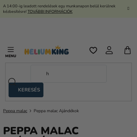
Ugrás
A 14:00-ig leadott rendelések egy munkanapon belül kerülnek
a
kézbesítésre!
TOVÁBBI INFORMÁCIÓK
fő
tartalomhoz
K
KERESÉS
Ollós
sátrak
Peppa malac
Peppa malac Ajándékok
Kanekalon
Hélium
PEPPA MALAC
és