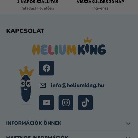
1 NAPOS SZÁLLÍTÁS
VISSZAKÜLDÉS 30 NAP
S
feladást követően
ingyenes
E
L
E
L
KAPCSOLAT
M
Á
E
B
I
L
É
C
info
@
heliumking.hu
INFORMÁCIÓK ÖNNEK