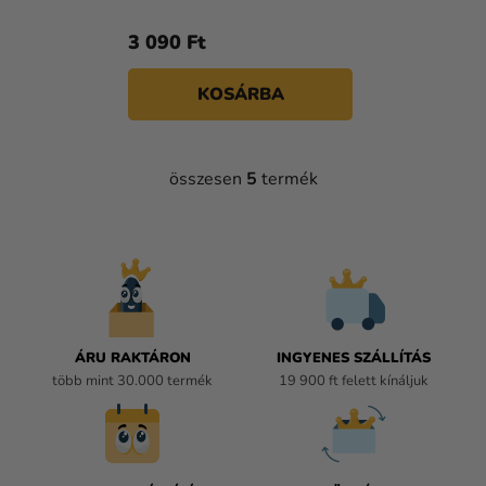
3 090 Ft
KOSÁRBA
összesen
5
termék
L
I
S
T
A
I
R
Á
ÁRU RAKTÁRON
INGYENES SZÁLLÍTÁS
N
több mint 30.000 termék
19 900 ft felett kínáljuk
Y
Í
T
Á