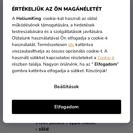
Tortamágnes - Peppa Pig
Vizes palack Peppa malac
ÉRTÉKELJÜK AZ ÖN MAGÁNÉLETÉT
- Another Perfect Day kék
A
HeliumKing
cookie-kat használ az oldal
2 130 Ft
3 090 Ft
működésének támogatására, a hirdetések
testreszabására és a szolgáltatások javítására.
Oldalunk használatával Ön elfogadja a cookie-k
KOSÁRBA
KOSÁRBA
használatát. Természetesen
ide
kattintva
visszautasíthatja az összes opcionális cookie-t. A
használt sütikkel kapcsolatos részleteket a
Cookie-k
részben találja. Nagyon örülnénk, ha az "
Elfogadom
"
gombra kattintva elfogadja a sütiket. Köszönjük!
Beállítások
Elfogadom
Vizes palack Peppa malac
- zöld