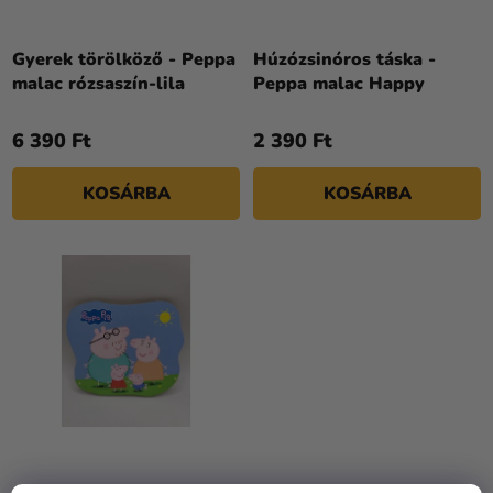
D
Kreatív
E
kellékek
Z
Gyerek törölköző - Peppa
Húzózsinóros táska -
malac rózsaszín-lila
Peppa malac Happy
Témák
É
S
Személyre
6 390 Ft
2 390 Ft
E
szabott
termékek
KOSÁRBA
KOSÁRBA
Kiárusítás
Rólunk
Kapcsolat