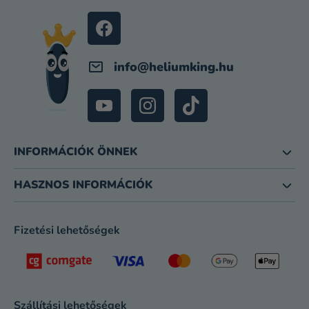
É
C
info
@
heliumking.hu
INFORMÁCIÓK ÖNNEK
HASZNOS INFORMÁCIÓK
Fizetési lehetőségek
Szállítási lehetőségek