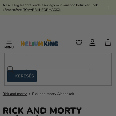
Ugrás
A 14:00-ig leadott rendelések egy munkanapon belül kerülnek
a
kézbesítésre!
TOVÁBBI INFORMÁCIÓK
fő
tartalomhoz
K
KERESÉS
Ollós
sátrak
Rick and morty
Rick and morty Ajándékok
Kanekalon
Hélium
RICK AND MORTY
és