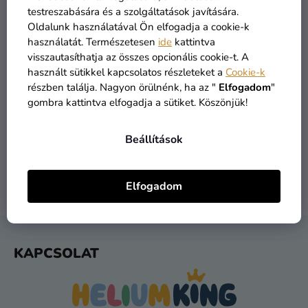
Kreatív
testreszabására és a szolgáltatások javítására.
kellékek
Oldalunk használatával Ön elfogadja a cookie-k
használatát. Természetesen
ide
kattintva
Témák
visszautasíthatja az összes opcionális cookie-t. A
használt sütikkel kapcsolatos részleteket a
Cookie-k
Személyre
részben találja. Nagyon örülnénk, ha az "
Elfogadom
"
szabott
gombra kattintva elfogadja a sütiket. Köszönjük!
ÁRU RAKTÁRON
INGYENES SZÁLLÍTÁS
termékek
több mint 30.000 termék
19 900 ft felett kínáljuk
Beállítások
Kiárusítás
Rólunk
Elfogadom
1 NAPOS SZÁLLÍTÁS
VISSZAKÜLDÉS 30 NAP
Kapcsolat
feladást követően
ingyenes
L
KAPCSOLAT
Á
B
L