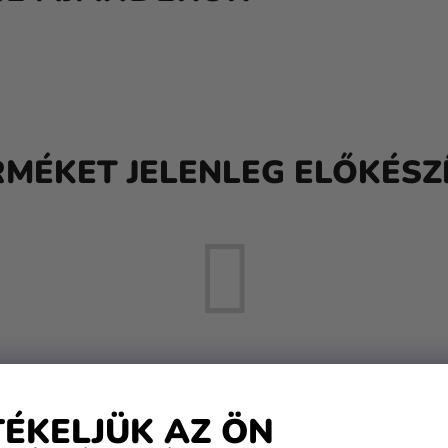
RMÉKET JELENLEG ELŐKÉSZÍ
De a többi kategóriát is megtekintheti.
TÉKELJÜK AZ ÖN