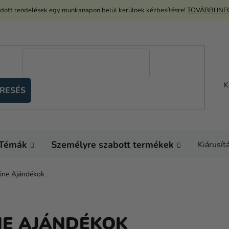
adott rendelések egy munkanapon belül kerülnek kézbesítésre!
TOVÁBBI IN
K
RESÉS
Témák
Személyre szabott termékek
Kiárusít
ine Ajándékok
NE AJÁNDÉKOK