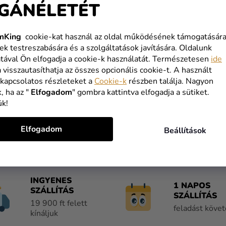
VÁSÁRLÁS FOLYTATÁSA
GÁNÉLETÉT
mKing
cookie-kat használ az oldal működésének támogatására
ek testreszabására és a szolgáltatások javítására. Oldalunk
tával Ön elfogadja a cookie-k használatát. Természetesen
ide
a visszautasíthatja az összes opcionális cookie-t. A használt
 kapcsolatos részleteket a
Cookie-k
részben találja. Nagyon
, ha az "
Elfogadom
" gombra kattintva elfogadja a sütiket.
ük!
Elfogadom
Beállítások
INGYENES
1 NAPOS
SZÁLLÍTÁS
SZÁLLÍTÁS
19 900 ft felett
feladást köve
kínáljuk