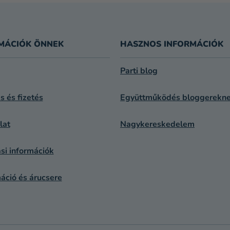
MÁCIÓK ÖNNEK
HASZNOS INFORMÁCIÓK
Parti blog
ás és fizetés
Együttműködés bloggerekn
lat
Nagykereskedelem
si információk
áció és árucsere