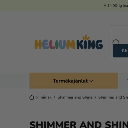
Ugrás
A 14:00-ig le
a
fő
tartalomhoz
KE
Termékajánlat
Kezdőlap
Témák
Shimmer and Shine
Shimmer and Sh
SHIMMER AND SHI