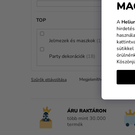
MA
E
L
TOP
A
Heliu
hirdetés
használa
Jelmezek és maszkok
1
kattintv
sütikkel
örülnénk
Party dekorációk
18
Köszönj
Megjeleníthető tételek
0
Szűrők eltávolítása
ÁRU RAKTÁRON
több mint 30.000
termék