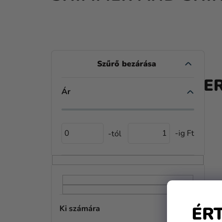
O
L
A TE
D
Ár
A
L
0
1
S
Ó
P
A
ÉR
Ki számára
N