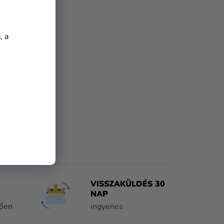
, a
VISSZAKÜLDÉS 30
NAP
tően
ingyenes