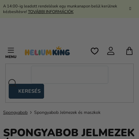
Ugrás
A 14:00-ig leadott rendelések egy munkanapon belül kerülnek
a
kézbesítésre!
TOVÁBBI INFORMÁCIÓK
fő
tartalomhoz
K
KERESÉS
Ollós
sátrak
Spongyabob
Spongyabob Jelmezek és maszkok
Kanekalon
Hélium
SPONGYABOB JELMEZEK
és