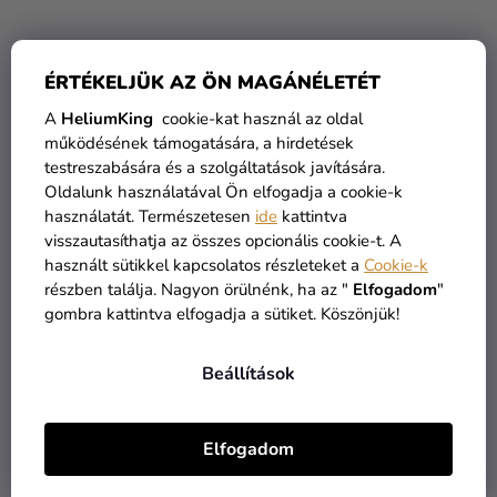
D
Kreatív
E
kellékek
Z
Gyerek jelmez
ÉRTÉKELJÜK AZ ÖN MAGÁNÉLETÉT
Spongyabob - Patrik
Témák
É
S
A
HeliumKing
cookie-kat használ az oldal
Személyre
12 290 Ft
működésének támogatására, a hirdetések
E
szabott
testreszabására és a szolgáltatások javítására.
termékek
Oldalunk használatával Ön elfogadja a cookie-k
BŐVEBBEN
használatát. Természetesen
ide
kattintva
Kiárusítás
visszautasíthatja az összes opcionális cookie-t. A
használt sütikkel kapcsolatos részleteket a
Cookie-k
Rólunk
összesen
1
termék
L
részben találja. Nagyon örülnénk, ha az "
Elfogadom
"
I
gombra kattintva elfogadja a sütiket. Köszönjük!
Kapcsolat
S
T
Beállítások
A
I
R
Elfogadom
Á
ÁRU RAKTÁRON
INGYENES SZÁLLÍTÁS
N
több mint 30.000 termék
19 900 ft felett kínáljuk