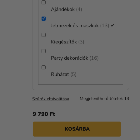
Ajándékok
4
Jelmezek és maszkok
13
Kiegészítők
3
Party dekorációk
16
Ruházat
5
Gyerek jelmez - Jedi ( Star Wars )
Megjeleníthető tételek
13
Szűrők eltávolítása
9 790 Ft
KOSÁRBA