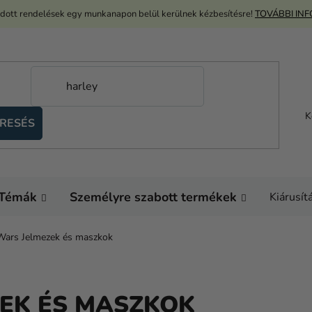
adott rendelések egy munkanapon belül kerülnek kézbesítésre!
TOVÁBBI IN
K
RESÉS
Témák
Személyre szabott termékek
Kiárusít
Wars Jelmezek és maszkok
EK ÉS MASZKOK