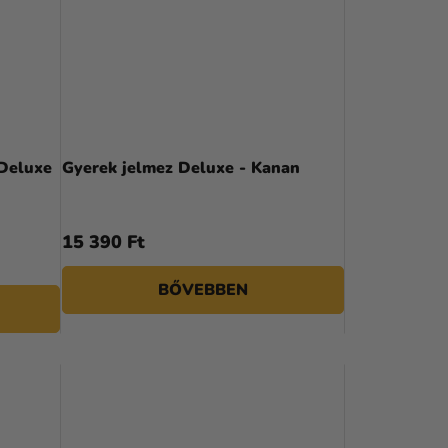
E
K
R
E
N
 Deluxe
Gyerek jelmez Deluxe - Kanan
D
E
15 390 Ft
Z
BŐVEBBEN
É
S
E