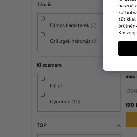
Témák
használa
kattintv
sütikkel
Filmes karakterek
2
örülnénk
Köszönj
Csillagok háborúja
2
Ki számára
Gyermek jelmez - Stormtrooper
Jelmez
Fiú
7
28 636 Ft
11 390
Gyermek
10
26 590 Ft
6 490 
BŐVEBBEN
TOP