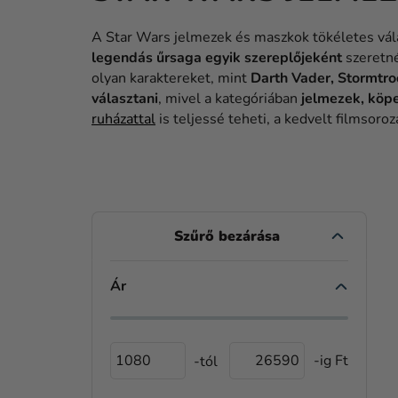
A Star Wars jelmezek és maszkok tökéletes vál
legendás űrsaga egyik szereplőjeként
szeretn
olyan karaktereket, mint
Darth Vader, Stormtro
választani
, mivel a kategóriában
jelmezek, köp
ruházattal
is teljessé teheti, a kedvelt filmsoroz
O
L
D
Ár
T
A
E
L
R
1080
26590
S
M