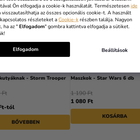
tával Ön elfogadja a cookie-k használatát. Természetesen
ide
a visszautasíthatja az összes opcionális cookie-t. A használt
 kapcsolatos részleteket a
Cookie-k
részben találja. Nagyon
, ha az "
Elfogadom
" gombra kattintva elfogadja a sütiket.
ük!
Elfogadom
Beállítások
 kutyáknak - Storm Trooper
Maszkok - Star Wars 6 db
 Ft
1 190 Ft
1 080 Ft
Ft-tól
KOSÁRBA
BŐVEBBEN