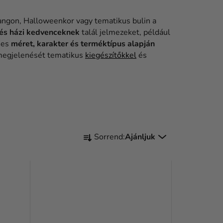
rsangon, Halloweenkor vagy tematikus bulin a
és házi kedvenceknek
talál jelmezeket, például
mes
méret, karakter és terméktípus
alapján
 megjelenését tematikus
kiegészítőkkel
és
T
Sorrend:
Ajánljuk
E
R
M
É
K