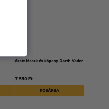
Szett Maszk és köpeny Darth Vader
7 550 Ft
KOSÁRBA