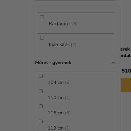
Ó
É
P
K
A
Raktáron
13
E
N
K
E
Kiárusítás
2
L
Gyerek jelmez - Mandalorian
Gyerek 
L
Deluxe
Mandal
I
Méret - gyermek
20 470 Ft
S
11 510
14 320 Ft-tól
T
104 cm
6
Á
BŐVEBBEN
110 cm
1
J
A
116 cm
6
KIÁRUSÍTÁS
119 cm
1