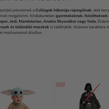
asztást jelentenek a
Csillagok háborúja rajongóinak
, akik fa
ének megjelenni. Kínálatunkban
gyermekeknek, felnőtteknek 
oper, Jedi, Mandalorian, Anakin Skywalker vagy Yoda.
Érde
enyek és különálló maszkok
is találhatók. Kedvenc karaktere
at motívumaival díszítve.
TOP