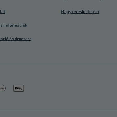
I
lat
Nagykereskedelem
si információk
áció és árucsere