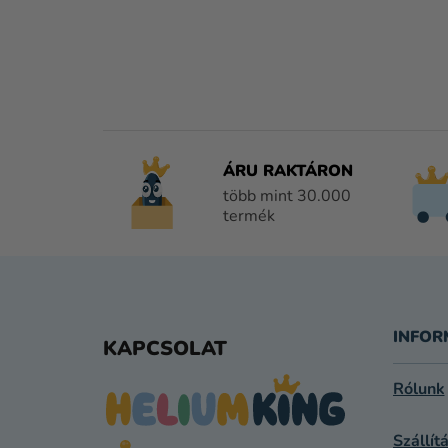
ÁRU RAKTÁRON
több mint 30.000
termék
L
Á
INFOR
KAPCSOLAT
B
Rólunk
L
Szállít