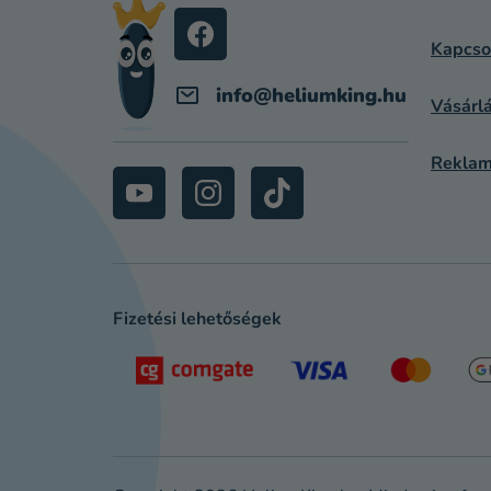
É
C
Kapcso
info
@
heliumking.hu
Vásárlá
Reklam
Fizetési lehetőségek