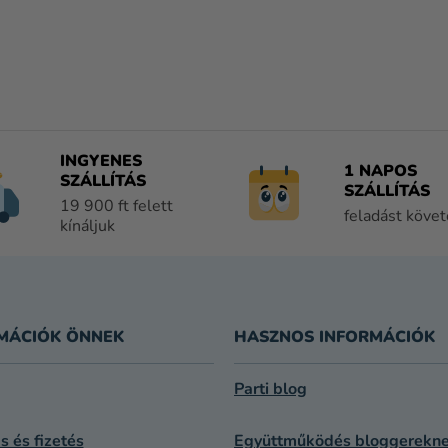
L
I
S
T
A
I
INGYENES
1 NAPOS
R
SZÁLLÍTÁS
SZÁLLÍTÁS
Á
19 900 ft felett
feladást köve
N
kínáljuk
Y
Í
T
Á
S
MÁCIÓK ÖNNEK
HASZNOS INFORMÁCIÓK
E
L
Parti blog
E
M
ás és fizetés
Együttműködés bloggerekn
E