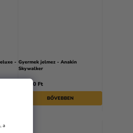
eluxe -
Gyermek jelmez - Anakin
Skywalker
17 550 Ft
BŐVEBBEN
, a