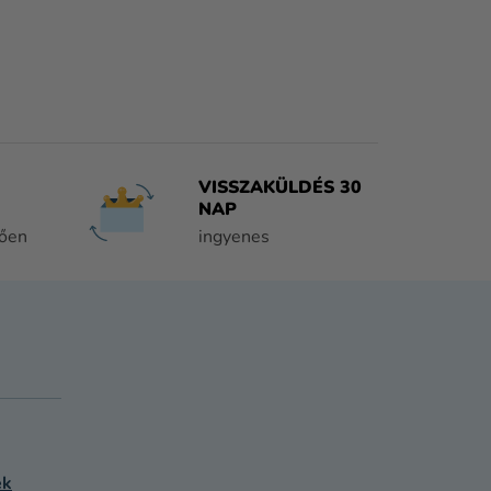
VISSZAKÜLDÉS 30
NAP
tően
ingyenes
ek