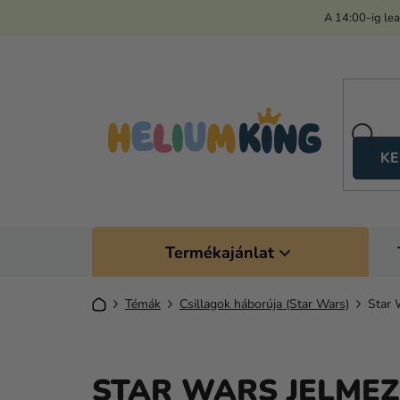
Ugrás
A 14:00-ig le
a
fő
tartalomhoz
KE
Termékajánlat
Kezdőlap
Témák
Csillagok háborúja (Star Wars)
Star 
STAR WARS JELMEZ