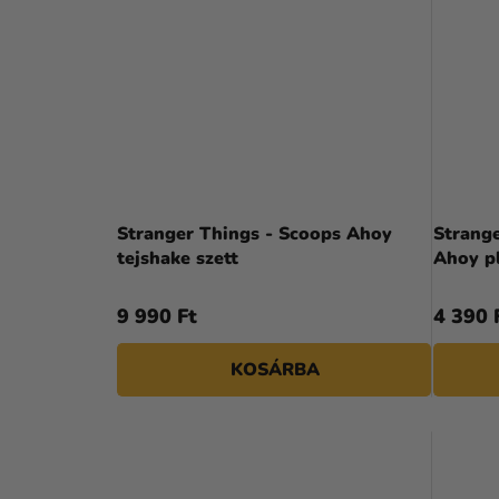
Stranger Things - Scoops Ahoy
Strange
tejshake szett
Ahoy pl
9 990 Ft
4 390 
KOSÁRBA