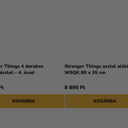
er Things 4 darabos
Stranger Things asztal aláté
észlet – 4. évad
WSQK 80 x 35 cm
Ft
8 890 Ft
KOSÁRBA
KOSÁRBA