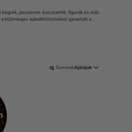
 bögrék, poszterek, kulcstartók, figurák és más
l a különleges ajándékötletekkel garantált a
T
Sorrend:
Ajánljuk
E
R
M
É
K
E