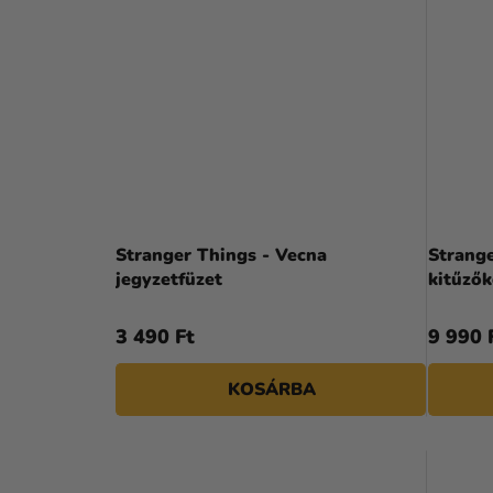
Stranger Things - Vecna
Strang
jegyzetfüzet
kitűzők
3 490 Ft
9 990 
KOSÁRBA