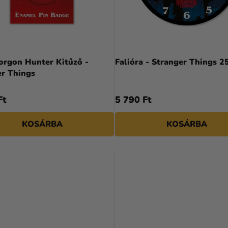
rgon Hunter Kitűző -
Falióra - Stranger Things 2
er Things
Ft
5 790 Ft
KOSÁRBA
KOSÁRBA