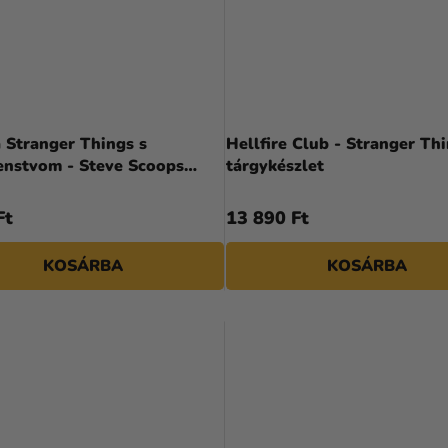
 Stranger Things s
Hellfire Club - Stranger Th
enstvom - Steve Scoops
tárgykészlet
Ft
13 890 Ft
KOSÁRBA
KOSÁRBA