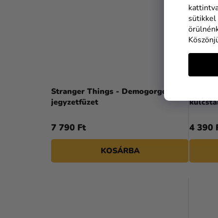
kattintv
sütikkel
örülnénk
Köszönj
Stranger Things - Demogorgon
Strange
jegyzetfüzet
kulcsta
7 790 Ft
4 390 
KOSÁRBA