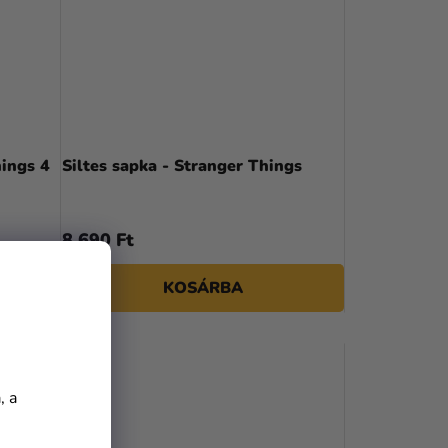
hings 4
Siltes sapka - Stranger Things
8 690 Ft
KOSÁRBA
, a