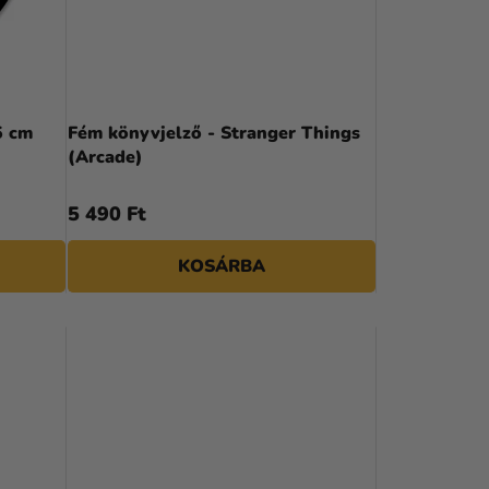
K
R
E
N
5 cm
Fém könyvjelző - Stranger Things
(Arcade)
D
E
5 490 Ft
Z
KOSÁRBA
É
S
E