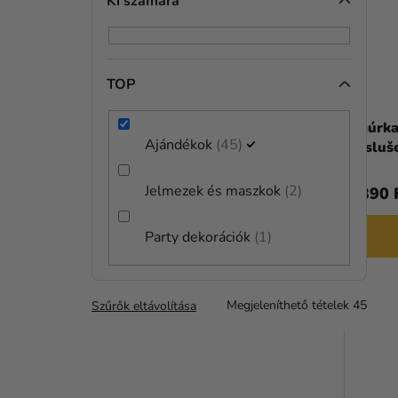
Ki számára
TOP
Fém könyvjelző – Stranger Things
Figúrka
Ajándékok
45
(sziluettek)
prísluš
Ahoy
Jelmezek és maszkok
2
5 490 Ft
2 390 
KOSÁRBA
Party dekorációk
1
Megjeleníthető tételek
45
Szűrők eltávolítása