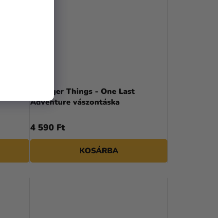
Club
Stranger Things - One Last
Adventure vászontáska
4 590 Ft
KOSÁRBA