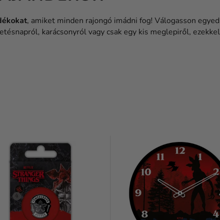
dékokat
, amiket minden rajongó imádni fog! Válogasson egyedi
letésnapról, karácsonyról vagy csak egy kis meglepiről, ezekke