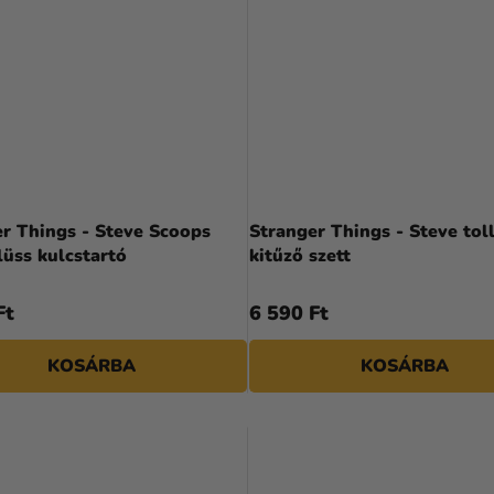
r Things - Steve Scoops
Stranger Things - Steve toll
üss kulcstartó
kitűző szett
Ft
6 590 Ft
KOSÁRBA
KOSÁRBA