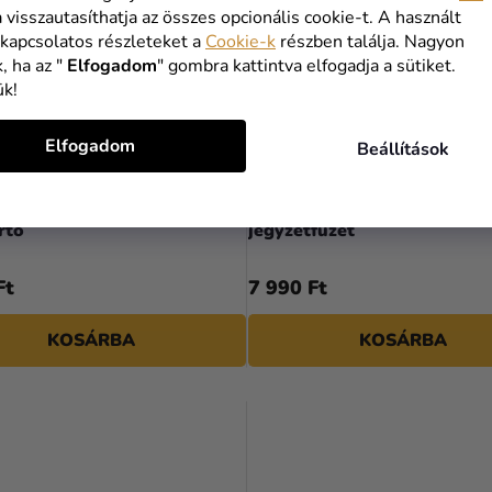
a visszautasíthatja az összes opcionális cookie-t. A használt
 kapcsolatos részleteket a
Cookie-k
részben találja. Nagyon
, ha az "
Elfogadom
" gombra kattintva elfogadja a sütiket.
ük!
Elfogadom
Beállítások
r Things - Eleven plüss
Stranger Things - Hellfire 
rtó
jegyzetfüzet
Ft
7 990 Ft
KOSÁRBA
KOSÁRBA