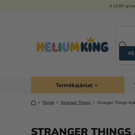
Ugrás
A 14:00-ig le
a
fő
tartalomhoz
KE
Termékajánlat
Kezdőlap
Témák
Stranger Things
Stranger Things Aj
STRANGER THINGS