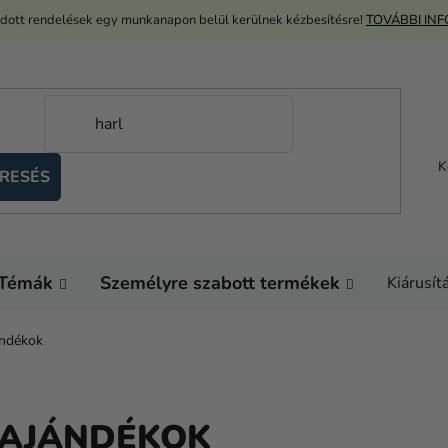
adott rendelések egy munkanapon belül kerülnek kézbesítésre!
TOVÁBBI IN
K
RESÉS
Témák
Személyre szabott termékek
Kiárusít
ándékok
 AJÁNDÉKOK