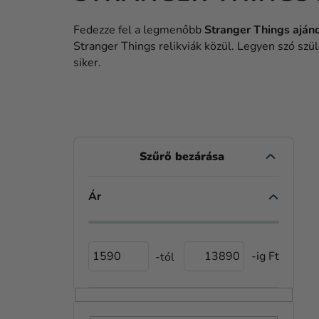
Fedezze fel a legmenőbb
Stranger Things aján
Stranger Things relikviák közül. Legyen szó szü
siker.
O
L
D
Ár
T
A
E
L
R
1590
13890
S
M
Ó
É