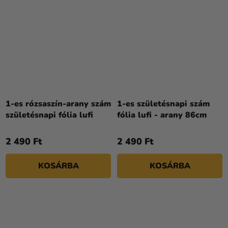
A
termék
1-es rózsaszín-arany szám
1-es születésnapi szám
átlagos
születésnapi fólia lufi
fólia lufi - arany 86cm
értékelése
5-
2 490 Ft
2 490 Ft
ből
4,3
KOSÁRBA
KOSÁRBA
csillag.