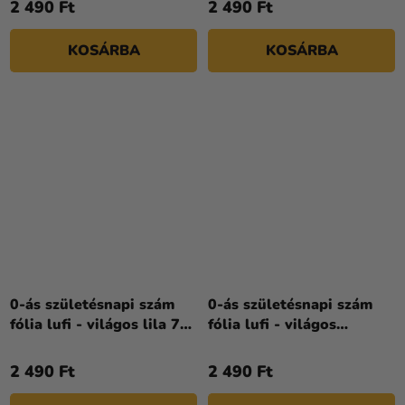
2 490 Ft
2 490 Ft
KOSÁRBA
KOSÁRBA
0-ás születésnapi szám
0-ás születésnapi szám
fólia lufi - világos lila 72
fólia lufi - világos
cm
rózsaszín 72 cm
2 490 Ft
2 490 Ft