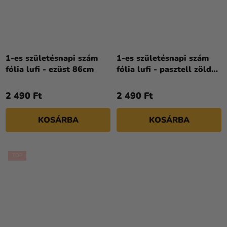
1-es születésnapi szám
1-es születésnapi szám
fólia lufi - ezüst 86cm
fólia lufi - pasztell zöld
72 cm
2 490 Ft
2 490 Ft
KOSÁRBA
KOSÁRBA
TOP