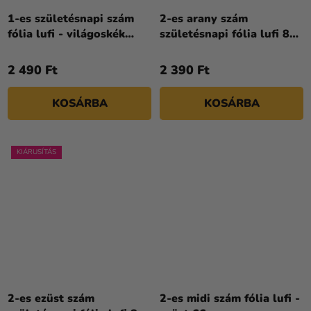
1-es születésnapi szám
2-es arany szám
fólia lufi - világoskék
születésnapi fólia lufi 86
86cm
cm
2 490 Ft
2 390 Ft
KOSÁRBA
KOSÁRBA
KIÁRUSÍTÁS
2-es ezüst szám
2-es midi szám fólia lufi -