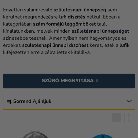
Lufik
Egyetlen valamirevaló
születésnapi ünnepség
sem
Esküvő
kerülhet megrendezésre
lufi díszítés
nélkül. Ebben a
kategóriában
szám formájú léggömböket
talál
Party
kínálatunkban, melyek minden
születésnapi ünnepséget
színesebbé tesznek. Amennyiben nem hagyományos és
Dekoráció
érdekes
születésnapi ünnepi díszítést
keres, ezek a
lufik
és
kifejezetten erre a célra lettek kitalálva.
kiegészítők
T
Jelmezek
E
Ruházat
SZŰRŐ MEGNYITÁSA
R
M
Sütés
T
É
Sorrend:
Ajánljuk
E
Újdonság
K
R
E
Ajándékok
M
K
É
Ünnepek
L
K