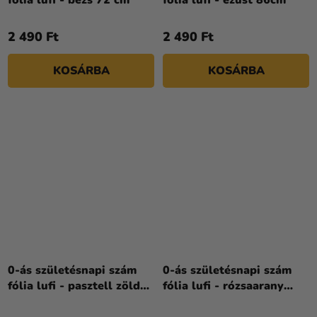
fólia lufi - bézs 72 cm
fólia lufi - ezüst 86cm
2 490 Ft
2 490 Ft
KOSÁRBA
KOSÁRBA
0-ás születésnapi szám
0-ás születésnapi szám
fólia lufi - pasztell zöld
fólia lufi - rózsaarany
72 cm
86cm