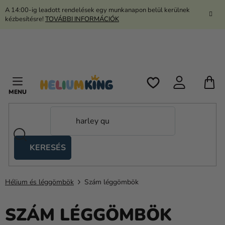
Ugrás
A 14:00-ig leadott rendelések egy munkanapon belül kerülnek
a
kézbesítésre!
TOVÁBBI INFORMÁCIÓK
fő
tartalomhoz
K
KERESÉS
Ollós
sátrak
Hélium és léggömbök
Szám léggömbök
Kanekalon
Hélium
SZÁM LÉGGÖMBÖK
és