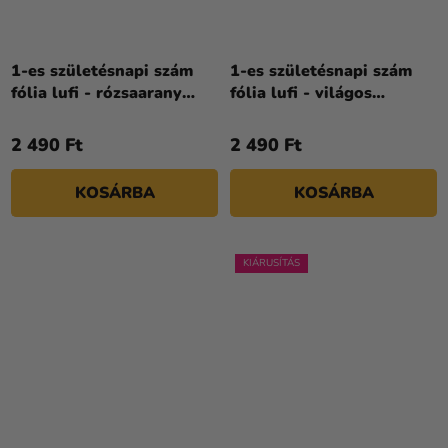
1-es születésnapi szám
1-es születésnapi szám
fólia lufi - rózsaarany
fólia lufi - világos
86cm
rózsaszín 72 cm
2 490 Ft
2 490 Ft
KOSÁRBA
KOSÁRBA
KIÁRUSÍTÁS