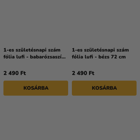
1-es születésnapi szám
1-es születésnapi szám
fólia lufi - babarózsaszín
fólia lufi - bézs 72 cm
86cm
2 490 Ft
2 490 Ft
KOSÁRBA
KOSÁRBA