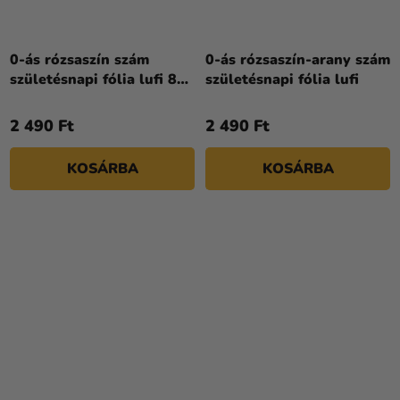
0-ás rózsaszín szám
0-ás rózsaszín-arany szám
születésnapi fólia lufi 86
születésnapi fólia lufi
cm
2 490 Ft
2 490 Ft
KOSÁRBA
KOSÁRBA