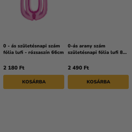
0 - ás születésnapi szám
0-ás arany szám
fólia lufi - rózsaszín 66cm
születésnapi fólia lufi 86
cm
2 180 Ft
2 490 Ft
KOSÁRBA
KOSÁRBA