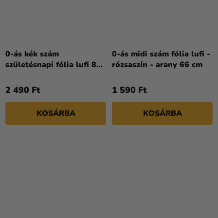
0-ás kék szám
0-ás midi szám fólia lufi -
születésnapi fólia lufi 86
rózsaszín - arany 66 cm
cm
2 490 Ft
1 590 Ft
KOSÁRBA
KOSÁRBA