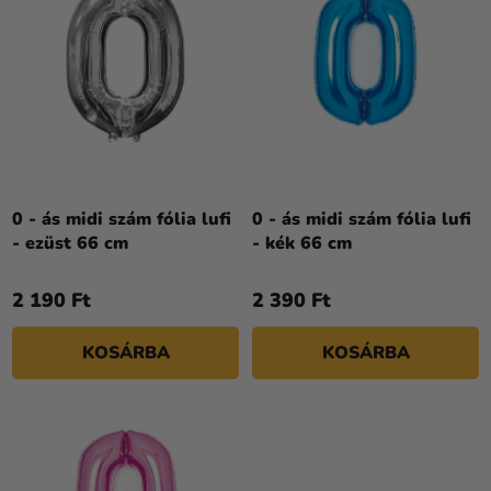
I
Kreatív
E
S
kellékek
K
T
R
Témák
Á
E
J
Személyre
N
A
szabott
D
termékek
E
Z
0 - ás midi szám fólia lufi
0 - ás midi szám fólia lufi
Kiárusítás
- ezüst 66 cm
- kék 66 cm
É
Rólunk
S
2 190 Ft
2 390 Ft
E
Kapcsolat
KOSÁRBA
KOSÁRBA