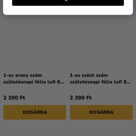
KIÁRUSÍTÁS
KIÁRUSÍTÁS
1-es arany szám
1-es ezüst szám
születésnapi fólia lufi 86
születésnapi fólia lufi 86
cm
cm
2 390 Ft
2 390 Ft
KOSÁRBA
KOSÁRBA