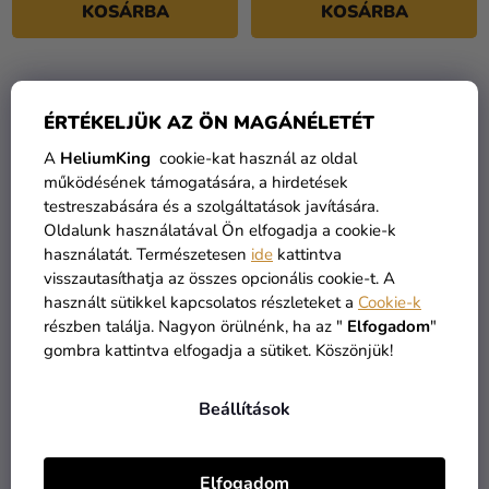
KOSÁRBA
KOSÁRBA
ÉRTÉKELJÜK AZ ÖN MAGÁNÉLETÉT
A
HeliumKing
cookie-kat használ az oldal
működésének támogatására, a hirdetések
testreszabására és a szolgáltatások javítására.
Oldalunk használatával Ön elfogadja a cookie-k
használatát. Természetesen
ide
kattintva
visszautasíthatja az összes opcionális cookie-t. A
használt sütikkel kapcsolatos részleteket a
Cookie-k
0-ás születésnapi szám
0-ás születésnapi szám
részben találja. Nagyon örülnénk, ha az "
Elfogadom
"
fólia lufi - világoskék
fólia lufi fekete 86 cm
gombra kattintva elfogadja a sütiket. Köszönjük!
86cm
2 490 Ft
2 490 Ft
Beállítások
KOSÁRBA
KOSÁRBA
Elfogadom