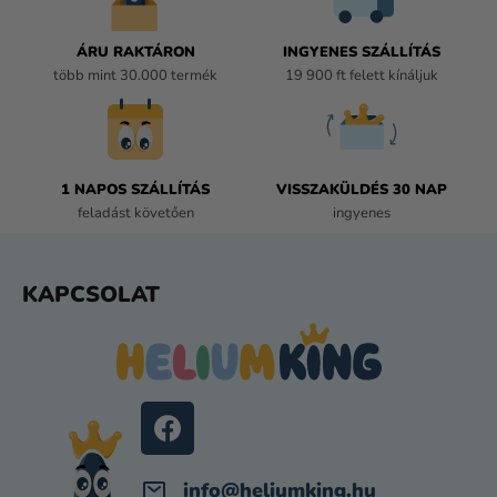
Y
Í
ÁRU RAKTÁRON
INGYENES SZÁLLÍTÁS
T
több mint 30.000 termék
19 900 ft felett kínáljuk
Á
S
E
L
E
1 NAPOS SZÁLLÍTÁS
VISSZAKÜLDÉS 30 NAP
M
feladást követően
ingyenes
E
I
L
KAPCSOLAT
Á
B
L
É
C
info
@
heliumking.hu