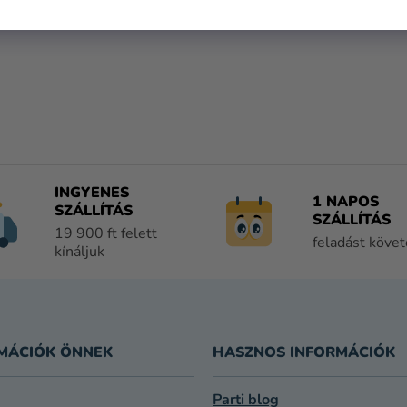
Y
Í
T
Á
S
E
L
E
M
E
INGYENES
1 NAPOS
I
SZÁLLÍTÁS
SZÁLLÍTÁS
19 900 ft felett
feladást köve
kínáljuk
MÁCIÓK ÖNNEK
HASZNOS INFORMÁCIÓK
Parti blog