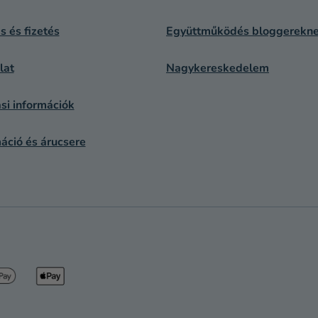
ás és fizetés
Együttműködés bloggerekn
lat
Nagykereskedelem
si információk
áció és árucsere