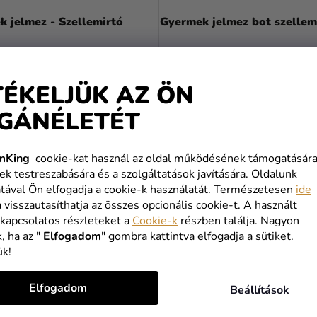
 jelmez - Szellemirtó
Gyermek jelmez bot szellem
 Ft
10 790 Ft
 Ft
TÉKELJÜK AZ ÖN
BŐVEBBEN
GÁNÉLETÉT
BŐVEBBEN
mKing
cookie-kat használ az oldal működésének támogatására
ek testreszabására és a szolgáltatások javítására. Oldalunk
L
tával Ön elfogadja a cookie-k használatát. Természetesen
ide
I
a visszautasíthatja az összes opcionális cookie-t. A használt
S
 kapcsolatos részleteket a
Cookie-k
részben találja. Nagyon
T
, ha az "
Elfogadom
" gombra kattintva elfogadja a sütiket.
A
ük!
I
R
Elfogadom
Á
Beállítások
N