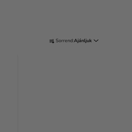
T
Sorrend:
Ajánljuk
E
R
M
É
K
E
K
R
E