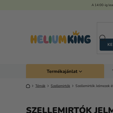
Ugrás
A 14:00-ig le
a
fő
tartalomhoz
KE
Termékajánlat
Kezdőlap
Témák
Szellemirtók
Szellemirtók Jelmezek 
SZELLEMIRTÓK JEL