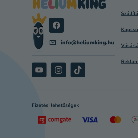
L
Szállít
É
C
Kapcso
info
@
heliumking.hu
Vásárlá
Reklam
Fizetési lehetőségek