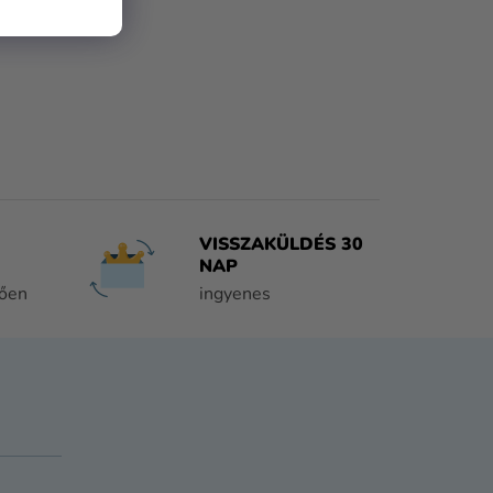
VISSZAKÜLDÉS 30
NAP
tően
ingyenes