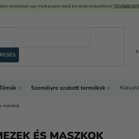
adott rendelések egy munkanapon belül kerülnek kézbesítésre!
TOVÁBBI IN
K
RESÉS
Témák
Személyre szabott termékek
Kiárusít
és maszkok
MEZEK ÉS MASZKOK