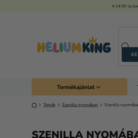
Ugrás
A 14:00-ig le
a
fő
tartalomhoz
KE
Termékajánlat
Kezdőlap
Témák
Szenilla nyomában
Szenilla nyomába
SZENILLA NYOMÁB