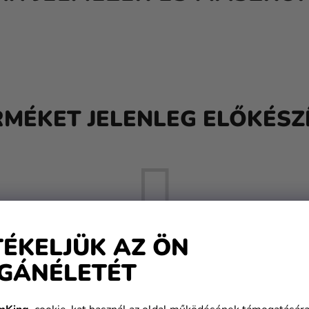
RMÉKET JELENLEG ELŐKÉSZÍ
TÉKELJÜK AZ ÖN
GÁNÉLETÉT
De a többi kategóriát is megtekintheti.