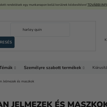
adott rendelések egy munkanapon belül kerülnek kézbesítésre!
TOVÁBBI IN
K
RESÉS
Témák
Személyre szabott termékek
Kiárusít
n Jelmezek és maszkok
AN JELMEZEK ÉS MASZKO