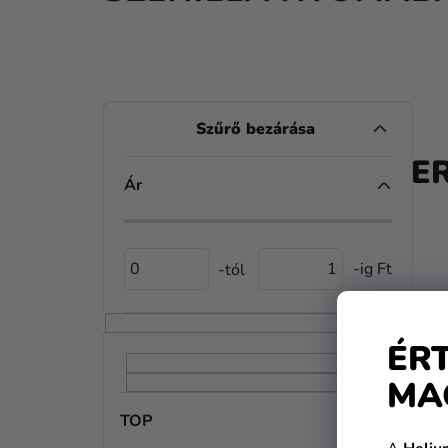
O
L
A TE
D
Ár
A
L
0
1
S
Ó
ÉR
P
MA
A
TOP
N