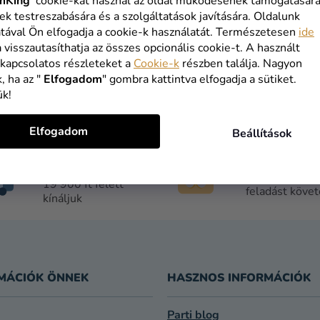
VÁSÁRLÁS FOLYTATÁSA
mKing
cookie-kat használ az oldal működésének támogatására
ek testreszabására és a szolgáltatások javítására. Oldalunk
tával Ön elfogadja a cookie-k használatát. Természetesen
ide
a visszautasíthatja az összes opcionális cookie-t. A használt
 kapcsolatos részleteket a
Cookie-k
részben találja. Nagyon
, ha az "
Elfogadom
" gombra kattintva elfogadja a sütiket.
ük!
Elfogadom
Beállítások
INGYENES
1 NAPOS
SZÁLLÍTÁS
SZÁLLÍTÁS
19 900 ft felett
feladást köve
kínáljuk
MÁCIÓK ÖNNEK
HASZNOS INFORMÁCIÓK
Parti blog