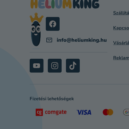
L
Szállít
É
C
Kapcso
info
@
heliumking.hu
Vásárlá
Reklam
Fizetési lehetőségek