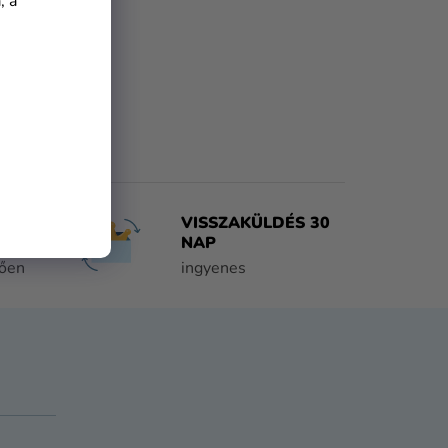
, a
VISSZAKÜLDÉS 30
NAP
tően
ingyenes