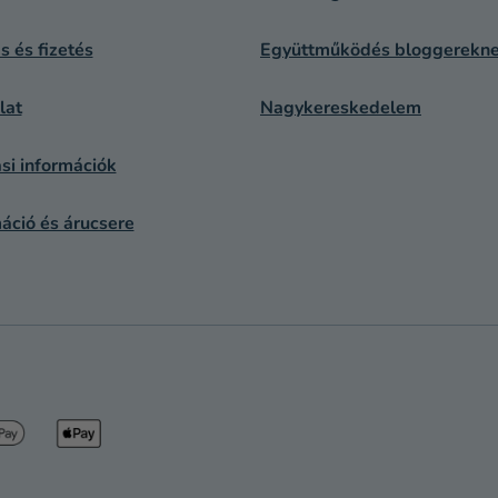
ás és fizetés
Együttműködés bloggerekn
lat
Nagykereskedelem
si információk
áció és árucsere