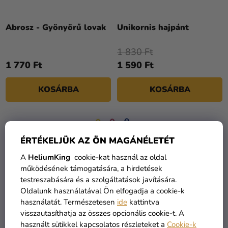
D
Kreatív
E
kellékek
Z
Abrosz - Gyönyörű lovak
Unikornis hajpánt
Témák
É
1 830 Ft
S
Személyre
1 770 Ft
1 590 Ft
E
szabott
termékek
KOSÁRBA
KOSÁRBA
Kiárusítás
Rólunk
ÉRTÉKELJÜK AZ ÖN MAGÁNÉLETÉT
Kapcsolat
A
HeliumKing
cookie-kat használ az oldal
működésének támogatására, a hirdetések
testreszabására és a szolgáltatások javítására.
Oldalunk használatával Ön elfogadja a cookie-k
használatát. Természetesen
ide
kattintva
visszautasíthatja az összes opcionális cookie-t. A
használt sütikkel kapcsolatos részleteket a
Cookie-k