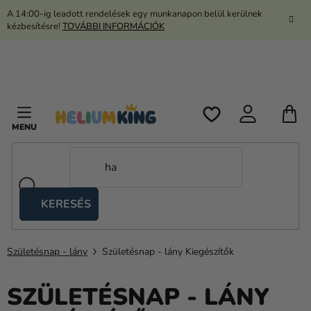
Ugrás
A 14:00-ig leadott rendelések egy munkanapon belül kerülnek
a
kézbesítésre!
TOVÁBBI INFORMÁCIÓK
fő
tartalomhoz
K
KERESÉS
Ollós
sátrak
Születésnap - lány
Születésnap - lány Kiegészítők
Kanekalon
Hélium
SZÜLETÉSNAP - LÁNY
és