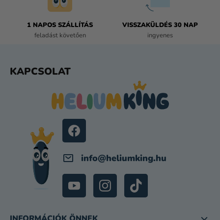
T
Á
1 NAPOS SZÁLLÍTÁS
VISSZAKÜLDÉS 30 NAP
S
feladást követően
ingyenes
E
L
E
L
KAPCSOLAT
M
Á
E
B
I
L
É
C
info
@
heliumking.hu
INFORMÁCIÓK ÖNNEK