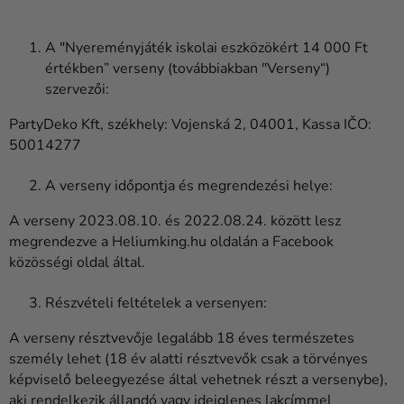
A "Nyereményjáték iskolai eszközökért 14 000 Ft
értékben” verseny (továbbiakban "Verseny“)
szervezői:
PartyDeko Kft, székhely: Vojenská 2, 04001, Kassa IČO:
50014277
A verseny időpontja és megrendezési helye:
A verseny 2023.08.10. és 2022.08.24. között lesz
megrendezve a Heliumking.hu oldalán a Facebook
közösségi oldal által.
Részvételi feltételek a versenyen:
A verseny résztvevője legalább 18 éves természetes
személy lehet (18 év alatti résztvevők csak a törvényes
képviselő beleegyezése által vehetnek részt a versenybe),
aki rendelkezik állandó vagy ideiglenes lakcímmel