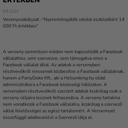
ÉRTÉKBEN”
9.8.2023
Vesenyszabályzat -“Nyereményjáték iskolai eszközökért 14
000 Ft értékben”
A verseny semmilyen módon nem kapcsolódik a Facebook
vállalathoz, sem szervezve, sem támogatva nincs a
Facebook vállalat által. Az adatok a versenyben
résztvevőkről nincsenek közbesítve a Facebook vállalatnak,
hanem a PartyDeko Kft., aki a Heliumking.hu oldal
adminisztrátora a Facebook közösségi hálózaton. A
versenyben résztvevőkről szerzett adatok kizárólag csak a
verseny céljaira lesznek felhasználva. A verseny tartalma
nem vonatkozik a Facebook vállalatra, kizárólag a szervező
vállal felelősséget az egész tartalomért. A Versennyel
összefüggő adatkezelést a Szervező látja el.