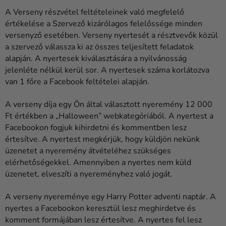
A Verseny részvétel feltételeinek való megfelelő
értékelése a Szervező kizárólagos felelőssége minden
versenyző esetében. Verseny nyertesét a résztvevők közül
a szervező válassza ki az összes teljesített feladatok
alapján. A nyertesek kiválasztására a nyilvánosság
jelenléte nélkül kerül sor. A nyertesek száma korlátozva
van 1 főre a Facebook feltételei alapján.
A verseny díja egy Ön által választott nyeremény 12 000
Ft értékben a „Halloween” webkategóriából. A nyertest a
Facebookon fogjuk kihirdetni és kommentben lesz
értesítve. A nyertest megkérjük, hogy küldjön nekünk
üzenetet a nyeremény átvételéhez szükséges
elérhetőségekkel. Amennyiben a nyertes nem küld
üzenetet, elveszíti a nyereményhez való jogát.
A verseny nyereménye egy Harry Potter adventi naptár. A
nyertes a Facebookon keresztül lesz meghirdetve és
komment formájában lesz értesítve. A nyertes fel lesz