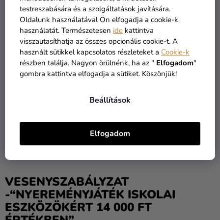
A szervező fenntartja a jogot, hogy helyettesítse a díjat,
testreszabására és a szolgáltatások javítására.
más hasonló típusú díjjal és értékekkel, ugyanúgy ahogy
Oldalunk használatával Ön elfogadja a cookie-k
fenntartja a jogot megváltoztatni a feltételeket, amelyek a
használatát. Természetesen
ide
kattintva
díj átadásához kapcsolódnak.
visszautasíthatja az összes opcionális cookie-t. A
használt sütikkel kapcsolatos részleteket a
Cookie-k
A szervező nem vállal felelősséget semmilyen kárért,
részben találja. Nagyon örülnénk, ha az "
Elfogadom
"
amely a versenyzőknél keletkezett a verseny rendezése
gombra kattintva elfogadja a sütiket. Köszönjük!
alatt, ami beleérti az elérhetetlenséget / hibákat a technikai
berendezések és hálózatoknál, amelyek által a verseny
Beállítások
rendeződik.
A verseny szabályai HeliumKing.HU adatlapján a Facebook
Elfogadom
közösségi oldalon lesznek kihirdetve.
VESENYSZABÁLYZAT
-“NYEREMÉNYJÁTÉK ISKOLAI
ESZKÖZÖKÉRT 14 000 FT