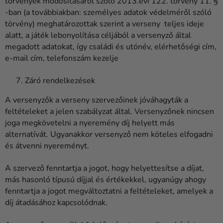
törvények módosításáról szóló 2013.évi 122. törvény 11. §
-ban (a továbbiakban: személyes adatok védelméről szóló
törvény) meghatározottak szerint a verseny teljes ideje
alatt, a játék lebonyolítása céljából a versenyző által
megadott adatokat, így családi és utónév, elérhetőségi cím,
e-mail cím, telefonszám kezelje
Záró rendelkezések
A versenyzők a verseny szervezőinek jóváhagyták a
feltételeket a jelen szabályzat által. Versenyzőnek nincsen
joga megkövetelni a nyeremény díj helyett más
alternatívát. Ugyanakkor versenyző nem köteles elfogadni
és átvenni nyereményt.
A szervező fenntartja a jogot, hogy helyettesítse a díjat,
más hasonló típusú díjjal és értékekkel, ugyanúgy ahogy
fenntartja a jogot megváltoztatni a feltételeket, amelyek a
díj átadásához kapcsolódnak.