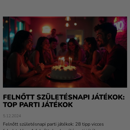
Kreatív
kellékek
Témák
Személyre
szabott
termékek
Kiárusítás
Rólunk
Kapcsolat
FELNŐTT SZÜLETÉSNAPI JÁTÉKOK:
TOP PARTI JÁTÉKOK
5.12.2024
Felnőtt születésnapi parti játékok: 28 tipp vicces