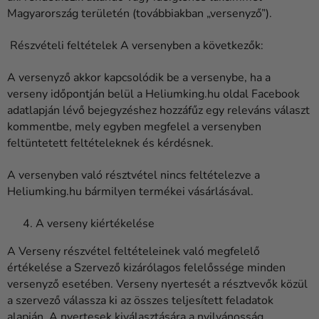
Magyarország területén (továbbiakban „versenyző”).
Részvételi feltételek A versenyben a következők:
A versenyző akkor kapcsolódik be a versenybe, ha a
verseny időpontján belül a Heliumking.hu oldal Facebook
adatlapján lévő bejegyzéshez hozzáfűz egy releváns választ
kommentbe, mely egyben megfelel a versenyben
feltüntetett feltételeknek és kérdésnek.
A versenyben való résztvétel nincs feltételezve a
Heliumking.hu bármilyen termékei vásárlásával.
A verseny kiértékelése
A Verseny részvétel feltételeinek való megfelelő
értékelése a Szervező kizárólagos felelőssége minden
versenyző esetében. Verseny nyertesét a résztvevők közül
a szervező válassza ki az összes teljesített feladatok
alapján. A nyertesek kiválasztására a nyilvánosság