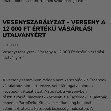
feladatokhoz A felnőtteknek szóló parti játéko...
VESENYSZABÁLYZAT - VERSENY A
12 000 FT ÉRTÉKŰ VÁSÁRLÁSI
UTALVÁNYÉRT
3.10.2023
Vesenyszabályzat -"Verseny a 12 000 Ft értékű vásárlási
utalványért"
A verseny semmilyen módon nem kapcsolódik a Facebook
vállalathoz, sem szervezve, sem támogatva nincs a
Facebook vállalat által. Az adatok a versenyben
résztvevőkről nincsenek közbesítve a Facebook vállalatnak,
hanem a PartyDeko Kft., aki a Heliumking.hu oldal
adminisztrátora a Facebook közösségi hálózaton. A