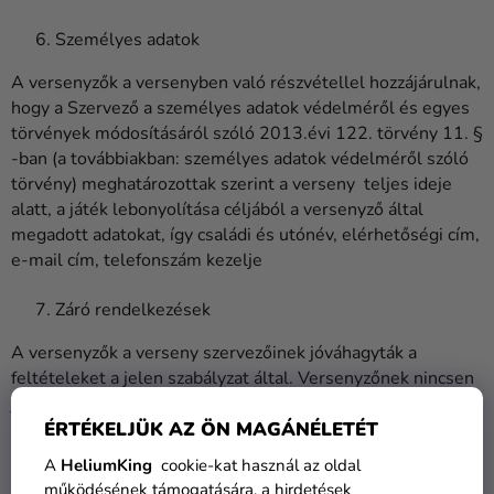
Személyes adatok
A versenyzők a versenyben való részvétellel hozzájárulnak,
hogy a Szervező a személyes adatok védelméről és egyes
törvények módosításáról szóló 2013.évi 122. törvény 11. §
-ban (a továbbiakban: személyes adatok védelméről szóló
törvény) meghatározottak szerint a verseny teljes ideje
alatt, a játék lebonyolítása céljából a versenyző által
megadott adatokat, így családi és utónév, elérhetőségi cím,
e-mail cím, telefonszám kezelje
Záró rendelkezések
A versenyzők a verseny szervezőinek jóváhagyták a
feltételeket a jelen szabályzat által. Versenyzőnek nincsen
joga megkövetelni a nyeremény díj helyett más
alternatívát. Ugyanakkor versenyző nem köteles elfogadni
ÉRTÉKELJÜK AZ ÖN MAGÁNÉLETÉT
és átvenni nyereményt.
A
HeliumKing
cookie-kat használ az oldal
működésének támogatására, a hirdetések