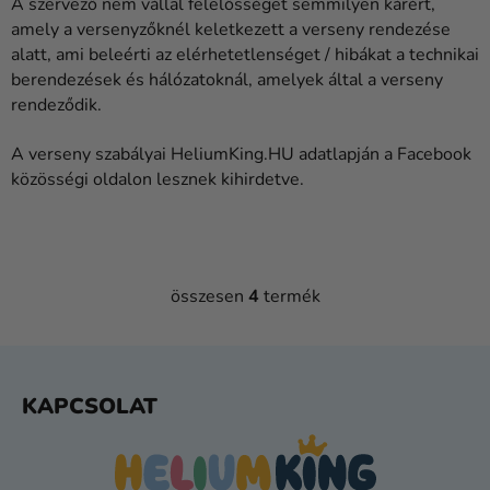
A szervező nem vállal felelősséget semmilyen kárért,
amely a versenyzőknél keletkezett a verseny rendezése
alatt, ami beleérti az elérhetetlenséget / hibákat a technikai
berendezések és hálózatoknál, amelyek által a verseny
rendeződik.
A verseny szabályai HeliumKing.HU adatlapján a Facebook
közösségi oldalon lesznek kihirdetve.
összesen
4
termék
L
I
S
T
L
A
KAPCSOLAT
Á
I
B
R
L
Á