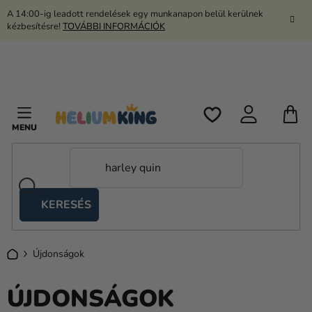
Ugrás
A 14:00-ig leadott rendelések egy munkanapon belül kerülnek
a
kézbesítésre!
TOVÁBBI INFORMÁCIÓK
fő
tartalomhoz
K
KERESÉS
Ollós
sátrak
Kezdőlap
Újdonságok
Kanekalon
Hélium
ÚJDONSÁGOK
és