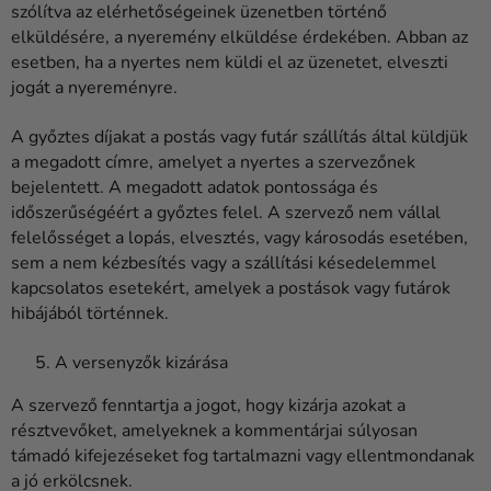
szólítva az elérhetőségeinek üzenetben történő
elküldésére, a nyeremény elküldése érdekében. Abban az
esetben, ha a nyertes nem küldi el az üzenetet, elveszti
jogát a nyereményre.
A győztes díjakat a postás vagy futár szállítás által küldjük
a megadott címre, amelyet a nyertes a szervezőnek
bejelentett. A megadott adatok pontossága és
időszerűségéért a győztes felel. A szervező nem vállal
felelősséget a lopás, elvesztés, vagy károsodás esetében,
sem a nem kézbesítés vagy a szállítási késedelemmel
kapcsolatos esetekért, amelyek a postások vagy futárok
hibájából történnek.
A versenyzők kizárása
A szervező fenntartja a jogot, hogy kizárja azokat a
résztvevőket, amelyeknek a kommentárjai súlyosan
támadó kifejezéseket fog tartalmazni vagy ellentmondanak
a jó erkölcsnek.