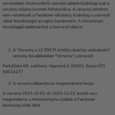
versenyben résztvevőkről szerzett adatok kizárólag csak a
verseny céljaira lesznek felhasználva. A verseny tartalma
nem vonatkozik a Facebook vállalatra, kizárólag a szervező
vállal felelősséget az egész tartalomért. A Versennyel
összefüggő adatkezelést a Szervező látja el.
A "Verseny a 12 000 Ft értékű vásárlási utalványért"
verseny (továbbiakban "Verseny“) szervezői:
PartyDeko Kft, székhely: Vojenská 2, 04001, Kassa IČO:
50014277
A verseny időpontja és megrendezési helye:
A verseny 2023.10.02. és 2023.10.23. között lesz
megrendezve a Heliumking.hu oldalán a Facebook
közösségi oldal által.