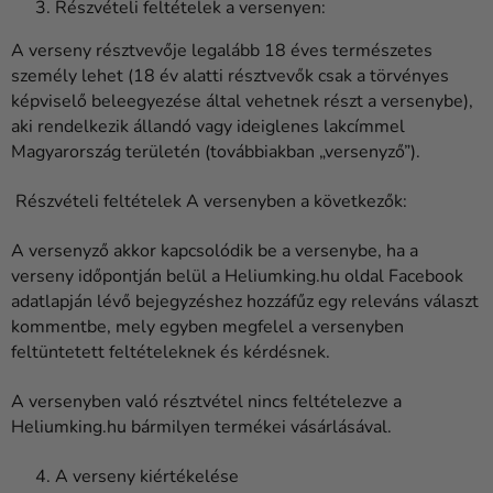
Részvételi feltételek a versenyen:
A verseny résztvevője legalább 18 éves természetes
személy lehet (18 év alatti résztvevők csak a törvényes
képviselő beleegyezése által vehetnek részt a versenybe),
aki rendelkezik állandó vagy ideiglenes lakcímmel
Magyarország területén (továbbiakban „versenyző”).
Részvételi feltételek A versenyben a következők:
A versenyző akkor kapcsolódik be a versenybe, ha a
verseny időpontján belül a Heliumking.hu oldal Facebook
adatlapján lévő bejegyzéshez hozzáfűz egy releváns választ
kommentbe, mely egyben megfelel a versenyben
feltüntetett feltételeknek és kérdésnek.
A versenyben való résztvétel nincs feltételezve a
Heliumking.hu bármilyen termékei vásárlásával.
A verseny kiértékelése