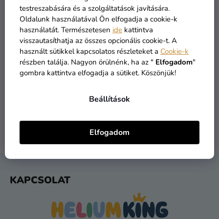
Kreatív
testreszabására és a szolgáltatások javítására.
kellékek
Oldalunk használatával Ön elfogadja a cookie-k
használatát. Természetesen
ide
kattintva
Témák
visszautasíthatja az összes opcionális cookie-t. A
használt sütikkel kapcsolatos részleteket a
Cookie-k
Személyre
részben találja. Nagyon örülnénk, ha az "
Elfogadom
"
szabott
gombra kattintva elfogadja a sütiket. Köszönjük!
ÁRU RAKTÁRON
INGYENES SZÁLLÍTÁS
termékek
több mint 30.000 termék
19 900 ft felett kínáljuk
Beállítások
Kiárusítás
Rólunk
Elfogadom
1 NAPOS SZÁLLÍTÁS
VISSZAKÜLDÉS 30 NAP
Kapcsolat
feladást követően
ingyenes
L
KAPCSOLAT
Á
B
L