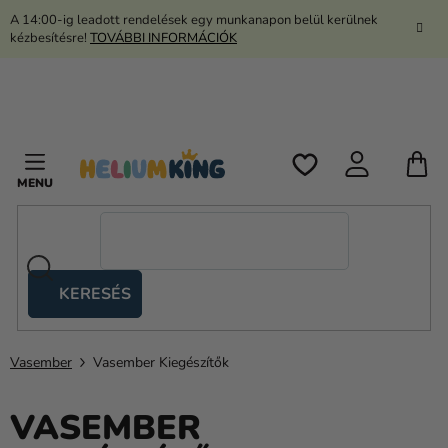
Ugrás
A 14:00-ig leadott rendelések egy munkanapon belül kerülnek
a
kézbesítésre!
TOVÁBBI INFORMÁCIÓK
fő
tartalomhoz
K
KERESÉS
Ollós
sátrak
Vasember
Vasember Kiegészítők
Kanekalon
Hélium
VASEMBER
és