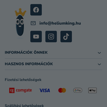
É
C
info
@
heliumking.hu
INFORMÁCIÓK ÖNNEK
HASZNOS INFORMÁCIÓK
Fizetési lehetőségek
Szállítási lehetőségek