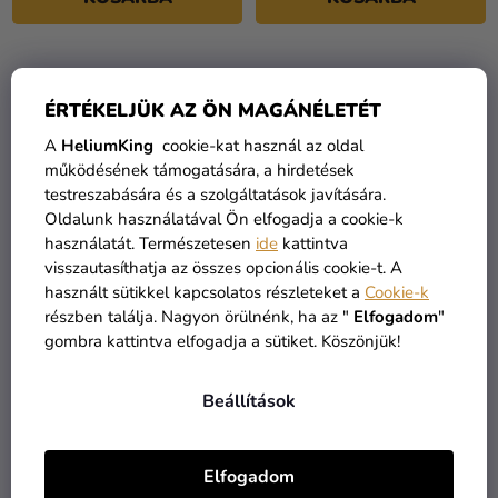
ÉRTÉKELJÜK AZ ÖN MAGÁNÉLETÉT
A
HeliumKing
cookie-kat használ az oldal
működésének támogatására, a hirdetések
testreszabására és a szolgáltatások javítására.
Oldalunk használatával Ön elfogadja a cookie-k
használatát. Természetesen
ide
kattintva
visszautasíthatja az összes opcionális cookie-t. A
használt sütikkel kapcsolatos részleteket a
Cookie-k
Tortamágnes - Minecraft
Tortamágnes - Sonic süni
részben találja. Nagyon örülnénk, ha az "
Elfogadom
"
gombra kattintva elfogadja a sütiket. Köszönjük!
2 620 Ft
4 695 Ft
Beállítások
KOSÁRBA
KOSÁRBA
Elfogadom