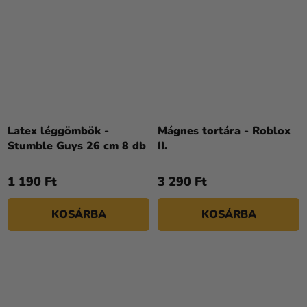
Latex léggömbök -
Mágnes tortára - Roblox
Stumble Guys 26 cm 8 db
II.
1 190 Ft
3 290 Ft
KOSÁRBA
KOSÁRBA