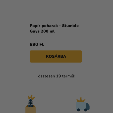
Papír poharak - Stumble
Guys 200 ml
890 Ft
KOSÁRBA
összesen
19
termék
L
I
S
T
A
I
R