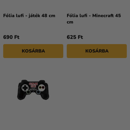
D
Kreatív
E
kellékek
Z
Fólia lufi - játék 48 cm
Fólia lufi - Minecraft 45
cm
Témák
É
S
Személyre
690 Ft
625 Ft
E
szabott
termékek
KOSÁRBA
KOSÁRBA
Kiárusítás
Rólunk
Kapcsolat