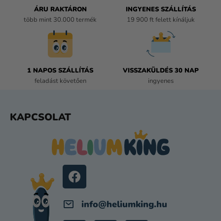
Á
ÁRU RAKTÁRON
INGYENES SZÁLLÍTÁS
N
több mint 30.000 termék
19 900 ft felett kínáljuk
Y
Í
T
Á
1 NAPOS SZÁLLÍTÁS
VISSZAKÜLDÉS 30 NAP
S
feladást követően
ingyenes
E
L
E
L
KAPCSOLAT
M
Á
E
B
I
L
É
C
info
@
heliumking.hu