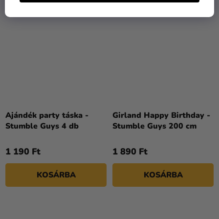
Ajándék party táska -
Girland Happy Birthday -
Stumble Guys 4 db
Stumble Guys 200 cm
1 190 Ft
1 890 Ft
KOSÁRBA
KOSÁRBA