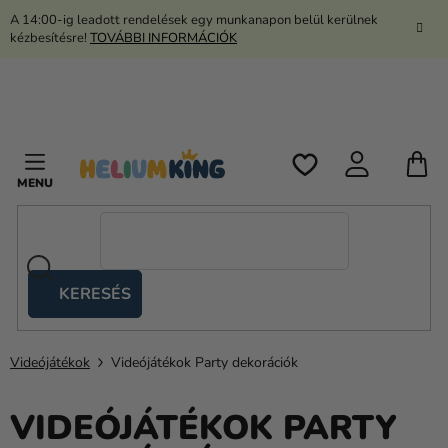
Ugrás
A 14:00-ig leadott rendelések egy munkanapon belül kerülnek
a
kézbesítésre!
TOVÁBBI INFORMÁCIÓK
fő
tartalomhoz
K
KERESÉS
Ollós
sátrak
Videójátékok
Videójátékok Party dekorációk
Kanekalon
Hélium
VIDEÓJÁTÉKOK PARTY
és