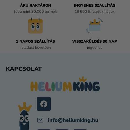
Á
ÁRU RAKTÁRON
INGYENES SZÁLLÍTÁS
N
több mint 30.000 termék
19 900 ft felett kínáljuk
Y
Í
T
Á
1 NAPOS SZÁLLÍTÁS
VISSZAKÜLDÉS 30 NAP
S
feladást követően
ingyenes
E
L
E
L
KAPCSOLAT
M
Á
E
B
I
L
É
C
info
@
heliumking.hu