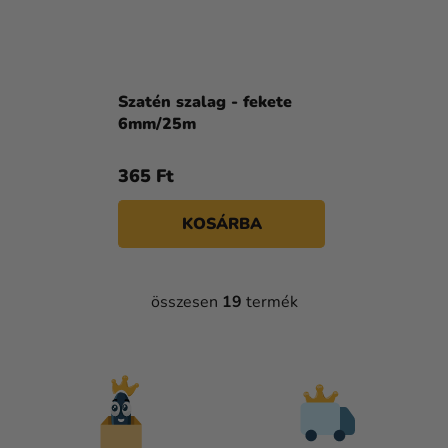
Szatén szalag - fekete
6mm/25m
365 Ft
KOSÁRBA
összesen
19
termék
L
I
S
T
A
I
R