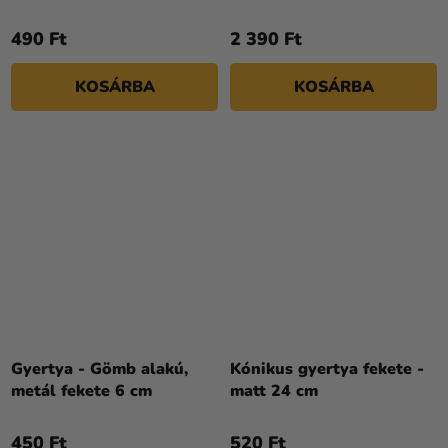
490 Ft
2 390 Ft
KOSÁRBA
KOSÁRBA
Gyertya - Gömb alakú,
Kónikus gyertya fekete -
metál fekete 6 cm
matt 24 cm
450 Ft
520 Ft