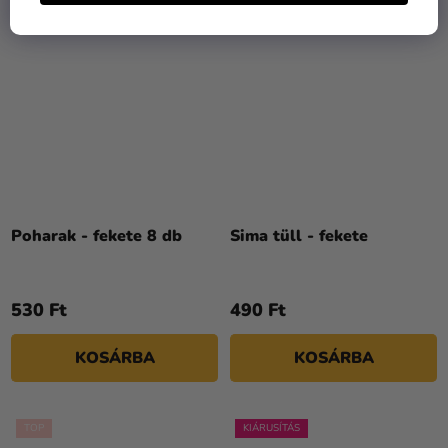
ECO FRIENDLY
KIÁRUSÍTÁS
Poharak - fekete 8 db
Sima tüll - fekete
530 Ft
490 Ft
KOSÁRBA
KOSÁRBA
TOP
KIÁRUSÍTÁS