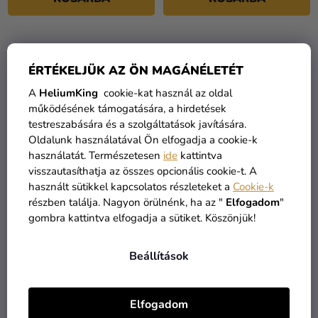
ÉRTÉKELJÜK AZ ÖN MAGÁNÉLETÉT
A
HeliumKing
cookie-kat használ az oldal
működésének támogatására, a hirdetések
testreszabására és a szolgáltatások javítására.
Oldalunk használatával Ön elfogadja a cookie-k
használatát. Természetesen
ide
kattintva
visszautasíthatja az összes opcionális cookie-t. A
A
használt sütikkel kapcsolatos részleteket a
Cookie-k
termék
Pasztell fekete lufi 13 cm
Pasztell fekete lufi 26 cm
részben találja. Nagyon örülnénk, ha az "
Elfogadom
"
átlagos
gombra kattintva elfogadja a sütiket. Köszönjük!
értékelése
5-
25 Ft
40 Ft
Beállítások
ből
5,0
KOSÁRBA
KOSÁRBA
csillag.
Elfogadom