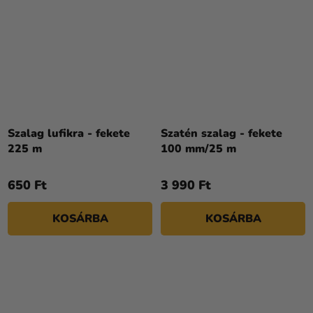
Szalag lufikra - fekete
Szatén szalag - fekete
225 m
100 mm/25 m
650 Ft
3 990 Ft
KOSÁRBA
KOSÁRBA