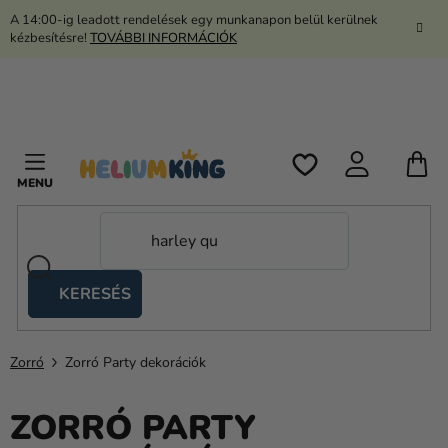
Ugrás
A 14:00-ig leadott rendelések egy munkanapon belül kerülnek
a
kézbesítésre!
TOVÁBBI INFORMÁCIÓK
fő
tartalomhoz
K
KERESÉS
Ollós
sátrak
Zorró
Zorró Party dekorációk
Kanekalon
Hélium
ZORRÓ PARTY
és