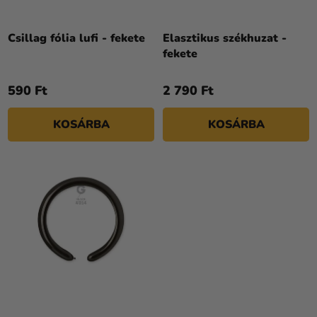
D
Kreatív
E
kellékek
Z
Csillag fólia lufi - fekete
Elasztikus székhuzat -
fekete
Témák
É
S
Személyre
590 Ft
2 790 Ft
E
szabott
termékek
KOSÁRBA
KOSÁRBA
Kiárusítás
Rólunk
Kapcsolat