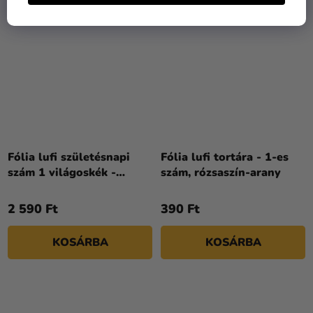
Fólia lufi születésnapi
Fólia lufi tortára - 1-es
szám 1 világoskék -
szám, rózsaszín-arany
koronával
2 590 Ft
390 Ft
KOSÁRBA
KOSÁRBA