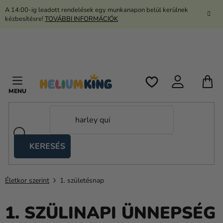
Ugrás
A 14:00-ig leadott rendelések egy munkanapon belül kerülnek
a
kézbesítésre!
TOVÁBBI INFORMÁCIÓK
fő
tartalomhoz
K
KERESÉS
Ollós
sátrak
Életkor szerint
1. születésnap
Kanekalon
Hélium
1. SZÜLINAPI ÜNNEPSÉG
és