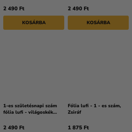
2 490 Ft
2 490 Ft
KOSÁRBA
KOSÁRBA
1-es születésnapi szám
Fólia lufi - 1 - es szám,
fólia lufi - világoskék
Zsiráf
86cm
2 490 Ft
1 875 Ft