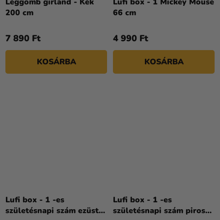
Léggömb girland - Kék
Lufi box - 1 Mickey Mouse
200 cm
66 cm
7 890 Ft
4 990 Ft
KOSÁRBA
KOSÁRBA
Lufi box - 1 -es
Lufi box - 1 -es
születésnapi szám ezüst
születésnapi szám piros