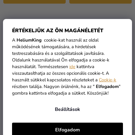
ÉRTÉKELJÜK AZ ÖN MAGÁNÉLETÉT
A
HeliumKing
cookie-kat használ az oldal
működésének támogatására, a hirdetések
testreszabására és a szolgáltatások javítására.
Oldalunk használatával Ön elfogadja a cookie-k
használatát. Természetesen
ide
kattintva
visszautasíthatja az összes opcionális cookie-t. A
használt sütikkel kapcsolatos részleteket a
Cookie-k
Fólia lufi - One arany 66
Fólia lufi születésnapi
részben találja. Nagyon örülnénk, ha az "
Elfogadom
"
x 37 cm
szám 1 - Peppa Malac 66
gombra kattintva elfogadja a sütiket. Köszönjük!
cm
1 050 Ft
3 790 Ft
Beállítások
KOSÁRBA
KOSÁRBA
Elfogadom