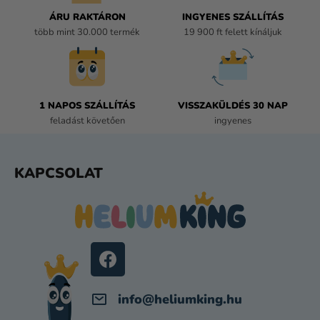
Í
ÁRU RAKTÁRON
INGYENES SZÁLLÍTÁS
T
több mint 30.000 termék
19 900 ft felett kínáljuk
Á
S
E
L
E
1 NAPOS SZÁLLÍTÁS
VISSZAKÜLDÉS 30 NAP
M
feladást követően
ingyenes
E
I
L
KAPCSOLAT
Á
B
L
É
C
info
@
heliumking.hu