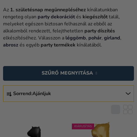
Lufik
Az
1. születésnap megünnepléséhez
kínálatunkban
Esküvő
rengeteg olyan
party dekorációt
és
kiegészítőt
talál,
melyeket egészen biztosan felhasznál az ebből az
Party
alkalomból rendezett, felejthetetlen
party díszítés
elkészítéséhez. Válasszon a
léggömb
,
pohár
,
girland
,
Dekoráció
abrosz
és egyéb
party termékek
kínálatából.
és
kiegészítők
T
Jelmezek
E
SZŰRŐ MEGNYITÁSA
R
Ruházat
M
T
Sütés
É
Sorrend:
Ajánljuk
E
K
R
Újdonság
E
M
K
Ajándékok
É
L
K
KIÁRUSÍTÁS
Ünnepek
I
E