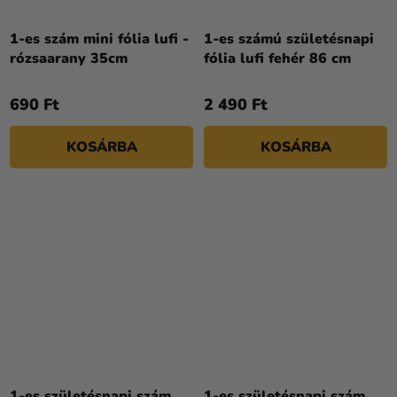
1-es szám mini fólia lufi -
1-es számú születésnapi
rózsaarany 35cm
fólia lufi fehér 86 cm
690 Ft
2 490 Ft
KOSÁRBA
KOSÁRBA
1-es születésnapi szám
1-es születésnapi szám