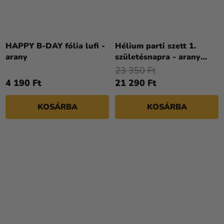
HAPPY B-DAY fólia lufi -
Hélium parti szett 1.
arany
születésnapra - arany
színű lufikkal
23 350 Ft
4 190 Ft
21 290 Ft
KOSÁRBA
KOSÁRBA