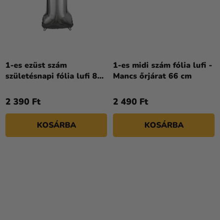
1-es ezüst szám
1-es midi szám fólia lufi -
születésnapi fólia lufi 86
Mancs őrjárat 66 cm
cm
2 390 Ft
2 490 Ft
KOSÁRBA
KOSÁRBA