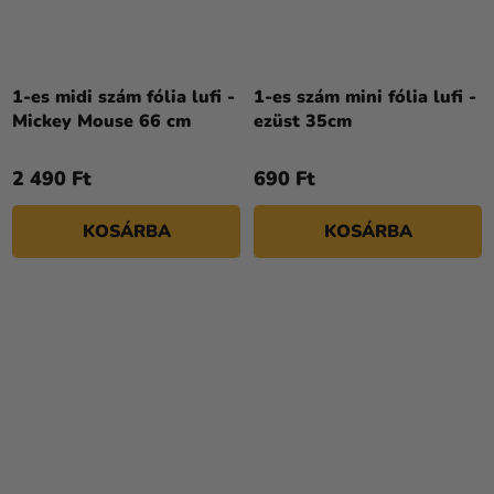
A
termék
1-es midi szám fólia lufi -
1-es szám mini fólia lufi -
átlagos
Mickey Mouse 66 cm
ezüst 35cm
értékelése
5-
2 490 Ft
690 Ft
ből
5,0
KOSÁRBA
KOSÁRBA
csillag.