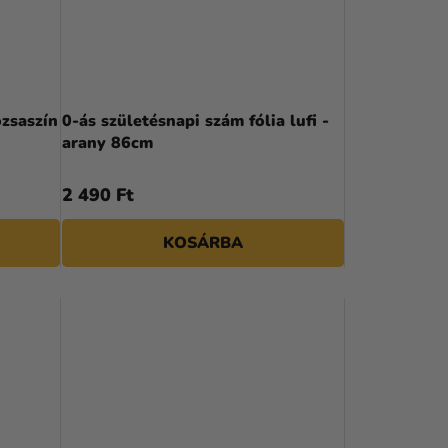
ózsaszín
0-ás születésnapi szám fólia lufi -
arany 86cm
2 490 Ft
KOSÁRBA