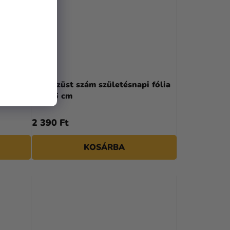
i fólia
1-es ezüst szám születésnapi fólia
lufi 86 cm
2 390 Ft
KOSÁRBA