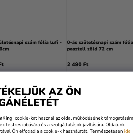
ületésnapi szám fólia lufi -
0-ás születésnapi szám fólia 
86cm
pasztell zöld 72 cm
Ft
2 490 Ft
KOSÁRBA
KOSÁRBA
TÉKELJÜK AZ ÖN
GÁNÉLETÉT
KIÁRUSÍTÁS
mKing
cookie-kat használ az oldal működésének támogatására
ek testreszabására és a szolgáltatások javítására. Oldalunk
tával Ön elfogadja a cookie-k használatát. Természetesen
ide