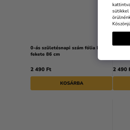
kattintv
sütikkel
örülnénk
Köszönj
0-ás születésnapi szám fólia lufi
1- es s
fekete 86 cm
fekete
2 490 Ft
2 490 
KOSÁRBA