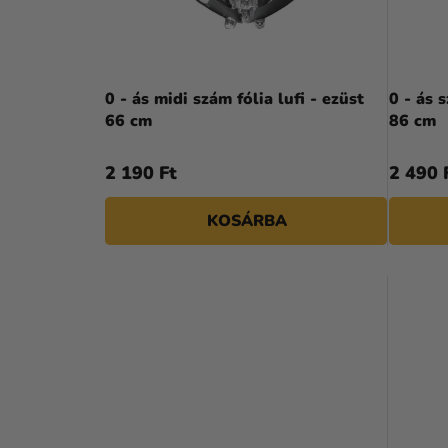
A
E
N
K
E
L
0 - ás midi szám fólia lufi - ezüst
0 - ás 
L
66 cm
86 cm
I
S
2 190 Ft
2 490 
T
KOSÁRBA
Á
J
A