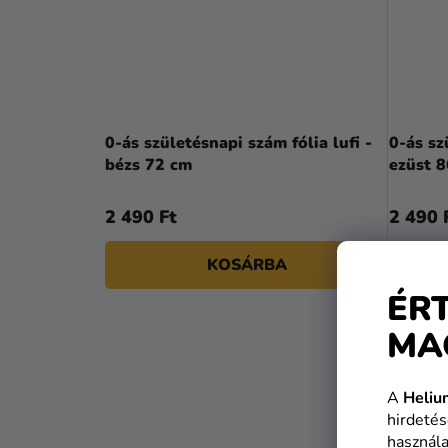
0-ás születésnapi szám fólia lufi -
0-ás sz
bézs 72 cm
ezüst 
2 490 Ft
2 490 
KOSÁRBA
ÉR
MA
A
Heliu
hirdetés
használa