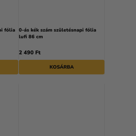
R
E
N
i fólia
0-ás kék szám születésnapi fólia
lufi 86 cm
D
E
2 490 Ft
Z
KOSÁRBA
É
S
E