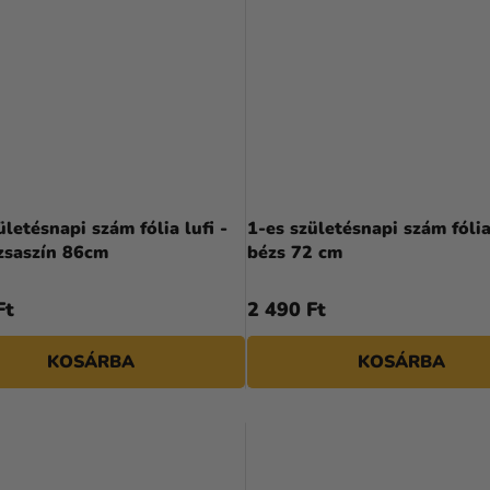
ületésnapi szám fólia lufi -
1-es születésnapi szám fólia 
zsaszín 86cm
bézs 72 cm
Ft
2 490 Ft
KOSÁRBA
KOSÁRBA