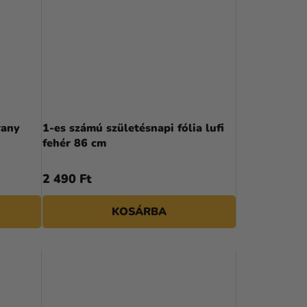
rany
1-es számú születésnapi fólia lufi
fehér 86 cm
2 490 Ft
KOSÁRBA