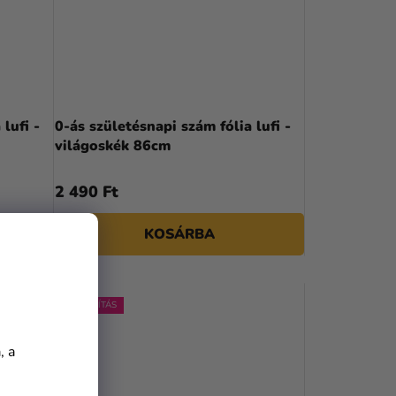
lufi -
0-ás születésnapi szám fólia lufi -
világoskék 86cm
2 490 Ft
KOSÁRBA
KIÁRUSÍTÁS
, a