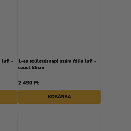
lufi -
1-es születésnapi szám fólia lufi -
ezüst 86cm
2 490 Ft
KOSÁRBA