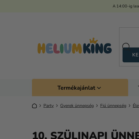
Ugrás
A 14:00-ig le
a
fő
tartalomhoz
KE
Termékajánlat
Kezdőlap
Party
Gyerek ünnepség
Fiú ünnepség
Éle
10. SZÜLINAPI ÜNN