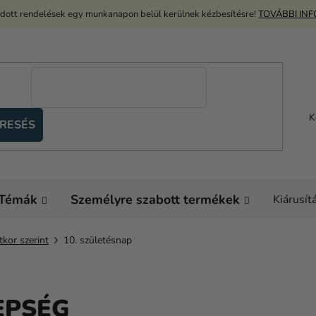
adott rendelések egy munkanapon belül kerülnek kézbesítésre!
TOVÁBBI IN
K
RESÉS
Témák
Személyre szabott termékek
Kiárusít
tkor szerint
10. születésnap
EPSÉG