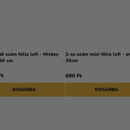
A
termék
di szám fólia lufi - Mickey
1-es szám mini fólia lufi - a
átlagos
66 cm
35cm
értékelése
5-
Ft
690 Ft
ből
5,0
KOSÁRBA
KOSÁRBA
csillag.