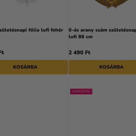
születésnapi fólia lufi fehér
0-ás arany szám születésnap
lufi 86 cm
Ft
2 490 Ft
KOSÁRBA
KOSÁRBA
KIÁRUSÍTÁS