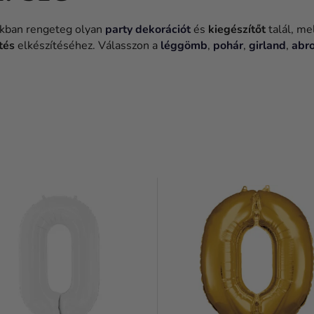
nkban rengeteg olyan
party dekorációt
és
kiegészítőt
talál, me
tés
elkészítéséhez. Válasszon a
léggömb
,
pohár
,
girland
,
abr