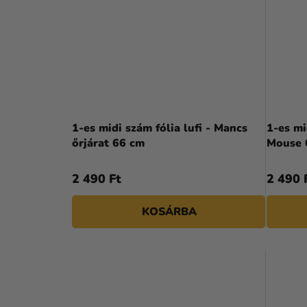
1-es midi szám fólia lufi - Mancs
1-es mi
őrjárat 66 cm
Mouse 
2 490 Ft
2 490 
KOSÁRBA