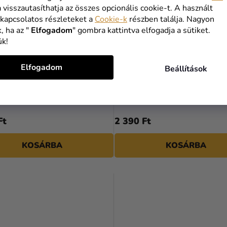
a visszautasíthatja az összes opcionális cookie-t. A használt
 kapcsolatos részleteket a
Cookie-k
részben találja. Nagyon
, ha az "
Elfogadom
" gombra kattintva elfogadja a sütiket.
ük!
Elfogadom
Beállítások
zületésnapi szám fólia lufi
1-es arany szám születésnap
 86 cm
lufi 86 cm
Ft
2 390 Ft
KOSÁRBA
KOSÁRBA