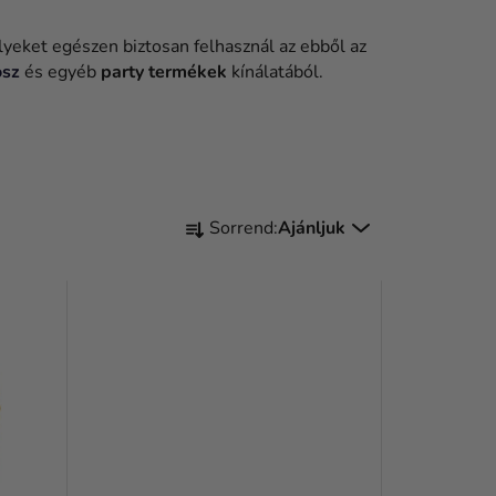
lyeket egészen biztosan felhasznál az ebből az
osz
és egyéb
party termékek
kínálatából.
T
Sorrend:
Ajánljuk
E
R
M
É
K
E
K