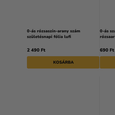
0-ás rózsaszín-arany szám
0-ás sz
születésnapi fólia lufi
rózsaa
2 490 Ft
690 Ft
KOSÁRBA