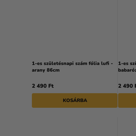
1-es születésnapi szám fólia lufi -
1-es sz
arany 86cm
babaró
2 490 Ft
2 490 
KOSÁRBA