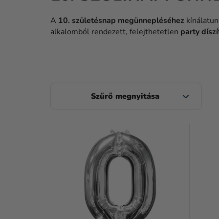
A
10. születésnap megünnepléséhez
kínálatu
alkalomból rendezett, felejthetetlen
party díszí
O
L
D
T
A
E
L
R
S
M
Ó
É
P
K