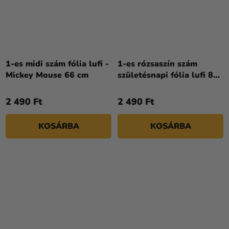
A
termék
1-es midi szám fólia lufi -
1-es rózsaszín szám
átlagos
Mickey Mouse 66 cm
születésnapi fólia lufi 86
értékelése
cm
5-
2 490 Ft
2 490 Ft
ből
5,0
KOSÁRBA
KOSÁRBA
csillag.