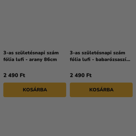
3-as születésnapi szám
3-as születésnapi szám
fólia lufi - arany 86cm
fólia lufi - babarózsaszín
86cm
2 490 Ft
2 490 Ft
KOSÁRBA
KOSÁRBA