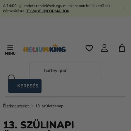
Ugrás
A 14:00-ig leadott rendelések egy munkanapon belül kerülnek
a
kézbesítésre!
TOVÁBBI INFORMÁCIÓK
fő
tartalomhoz
K
KERESÉS
Ollós
sátrak
Életkor szerint
13. születésnap
Kanekalon
Hélium
13. SZÜLINAPI
és