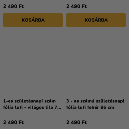
2 490 Ft
2 490 Ft
KOSÁRBA
KOSÁRBA
1-es születésnapi szám
3 - as számú születésnapi
fólia lufi - világos lila 72
fólia lufi fehér 86 cm
cm
2 490 Ft
2 490 Ft