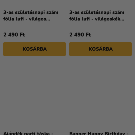
3-as születésnapi szám
3-as születésnapi szám
fólia lufi - világos
fólia lufi - világoskék
rózsaszín 72 cm
86cm
2 490 Ft
2 490 Ft
KOSÁRBA
KOSÁRBA
Ajándék parti táska -
Banner Happy Birthday -