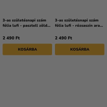
3-as születésnapi szám
3-as születésnapi szám
fólia lufi - pasztell zöld
fólia lufi - rózsaszín arany
72 cm
86cm
2 490 Ft
2 490 Ft
KOSÁRBA
KOSÁRBA