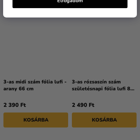
Elfogadom
3-as midi szám fólia lufi -
3-as rózsaszín szám
arany 66 cm
születésnapi fólia lufi 86
cm
2 390 Ft
2 490 Ft
KOSÁRBA
KOSÁRBA