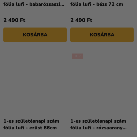
fólia lufi - babarózsaszín
fólia lufi - bézs 72 cm
86cm
2 490 Ft
2 490 Ft
KOSÁRBA
KOSÁRBA
TOP
1-es születésnapi szám
1-es születésnapi szám
fólia lufi - ezüst 86cm
fólia lufi - rózsaarany
86cm