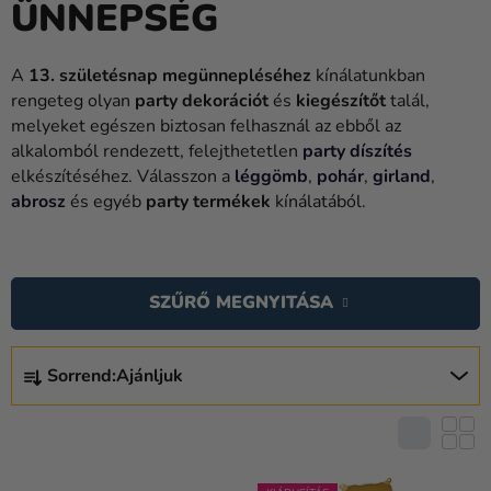
ÜNNEPSÉG
Lufik
Esküvő
A
13. születésnap megünnepléséhez
kínálatunkban
rengeteg olyan
party dekorációt
és
kiegészítőt
talál,
Party
melyeket egészen biztosan felhasznál az ebből az
Dekoráció
alkalomból rendezett, felejthetetlen
party díszítés
és
elkészítéséhez. Válasszon a
léggömb
,
pohár
,
girland
,
kiegészítők
abrosz
és egyéb
party termékek
kínálatából.
Jelmezek
T
E
Ruházat
SZŰRŐ MEGNYITÁSA
R
Sütés
M
T
É
Újdonság
Sorrend:
Ajánljuk
E
K
R
Ajándékok
E
M
K
Ünnepek
É