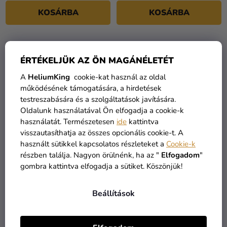
KOSÁRBA
KOSÁRBA
KIÁRUSÍTÁS
ÉRTÉKELJÜK AZ ÖN MAGÁNÉLETÉT
A
HeliumKing
cookie-kat használ az oldal
működésének támogatására, a hirdetések
testreszabására és a szolgáltatások javítására.
Oldalunk használatával Ön elfogadja a cookie-k
használatát. Természetesen
ide
kattintva
visszautasíthatja az összes opcionális cookie-t. A
használt sütikkel kapcsolatos részleteket a
Cookie-k
részben találja. Nagyon örülnénk, ha az "
Elfogadom
"
3-as arany szám
3-as ezüst szám
gombra kattintva elfogadja a sütiket. Köszönjük!
születésnapi fólia lufi 86
születésnapi fólia lufi 86
cm
cm
2 390 Ft
2 490 Ft
Beállítások
KOSÁRBA
KOSÁRBA