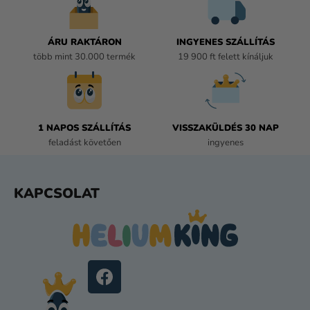
N
Y
Í
ÁRU RAKTÁRON
INGYENES SZÁLLÍTÁS
T
több mint 30.000 termék
19 900 ft felett kínáljuk
Á
S
E
L
E
1 NAPOS SZÁLLÍTÁS
VISSZAKÜLDÉS 30 NAP
M
feladást követően
ingyenes
E
I
L
KAPCSOLAT
Á
B
L
É
C