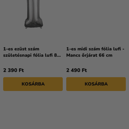
1-es ezüst szám
1-es midi szám fólia lufi -
születésnapi fólia lufi 86
Mancs őrjárat 66 cm
cm
2 390 Ft
2 490 Ft
KOSÁRBA
KOSÁRBA