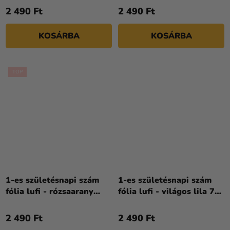
2 490 Ft
2 490 Ft
KOSÁRBA
KOSÁRBA
TOP
1-es születésnapi szám
1-es születésnapi szám
fólia lufi - rózsaarany
fólia lufi - világos lila 72
86cm
cm
2 490 Ft
2 490 Ft