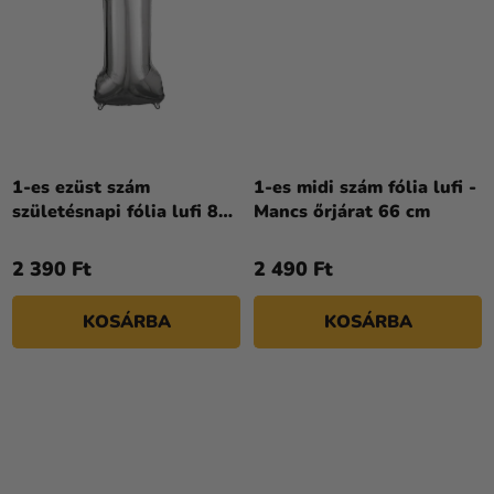
1-es ezüst szám
1-es midi szám fólia lufi -
születésnapi fólia lufi 86
Mancs őrjárat 66 cm
cm
2 390 Ft
2 490 Ft
KOSÁRBA
KOSÁRBA