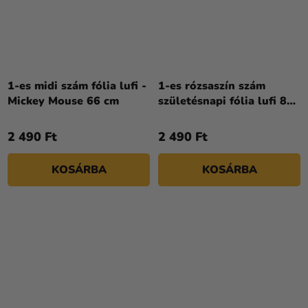
A
termék
1-es midi szám fólia lufi -
1-es rózsaszín szám
átlagos
Mickey Mouse 66 cm
születésnapi fólia lufi 86
értékelése
cm
5-
2 490 Ft
2 490 Ft
ből
5,0
KOSÁRBA
KOSÁRBA
csillag.