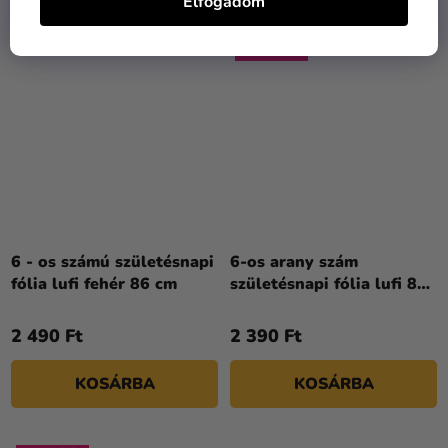
Elfogadom
KIÁRUSÍTÁS
6 - os számú születésnapi
6-os arany szám
fólia lufi fehér 86 cm
születésnapi fólia lufi 86
cm
2 490 Ft
2 390 Ft
KOSÁRBA
KOSÁRBA