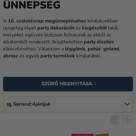
ÜNNEPSÉG
Lufik
Esküvő
A
16. születésnap megünnepléséhez
kínálatunkban
rengeteg olyan
party dekorációt
és
kiegészítőt
talál,
Party
melyeket egészen biztosan felhasznál az ebből az
Dekoráció
alkalomból rendezett, felejthetetlen
party díszítés
és
elkészítéséhez. Válasszon a
léggömb
,
pohár
,
girland
,
kiegészítők
abrosz
és egyéb
party termékek
kínálatából.
Jelmezek
T
E
Ruházat
SZŰRŐ MEGNYITÁSA
R
Sütés
M
T
É
Újdonság
Sorrend:
Ajánljuk
E
K
R
Ajándékok
E
M
K
Ünnepek
É