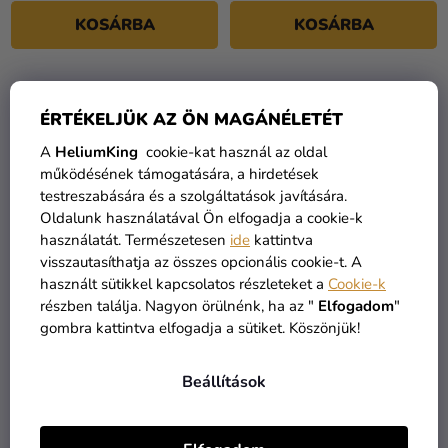
KOSÁRBA
KOSÁRBA
ÉRTÉKELJÜK AZ ÖN MAGÁNÉLETÉT
A
HeliumKing
cookie-kat használ az oldal
működésének támogatására, a hirdetések
testreszabására és a szolgáltatások javítására.
Oldalunk használatával Ön elfogadja a cookie-k
használatát. Természetesen
ide
kattintva
visszautasíthatja az összes opcionális cookie-t. A
használt sütikkel kapcsolatos részleteket a
Cookie-k
részben találja. Nagyon örülnénk, ha az "
Elfogadom
"
1-es születésnapi szám
1-es születésnapi szám
gombra kattintva elfogadja a sütiket. Köszönjük!
fólia lufi - világos
fólia lufi - világoskék
rózsaszín 72 cm
86cm
2 490 Ft
2 490 Ft
Beállítások
KOSÁRBA
KOSÁRBA