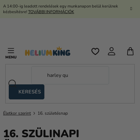
Ugrás
A 14:00-ig leadott rendelések egy munkanapon belül kerülnek
a
kézbesítésre!
TOVÁBBI INFORMÁCIÓK
fő
tartalomhoz
K
KERESÉS
Ollós
sátrak
Életkor szerint
16. születésnap
Kanekalon
Hélium
16. SZÜLINAPI
és