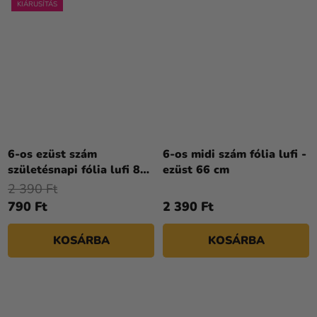
KIÁRUSÍTÁS
6-os ezüst szám
6-os midi szám fólia lufi -
születésnapi fólia lufi 86
ezüst 66 cm
cm
2 390 Ft
790 Ft
2 390 Ft
KOSÁRBA
KOSÁRBA