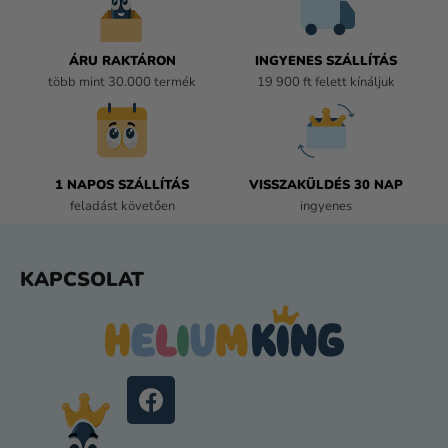
N
Y
Í
ÁRU RAKTÁRON
INGYENES SZÁLLÍTÁS
T
több mint 30.000 termék
19 900 ft felett kínáljuk
Á
S
E
L
E
1 NAPOS SZÁLLÍTÁS
VISSZAKÜLDÉS 30 NAP
M
feladást követően
ingyenes
E
I
L
KAPCSOLAT
Á
B
L
É
C