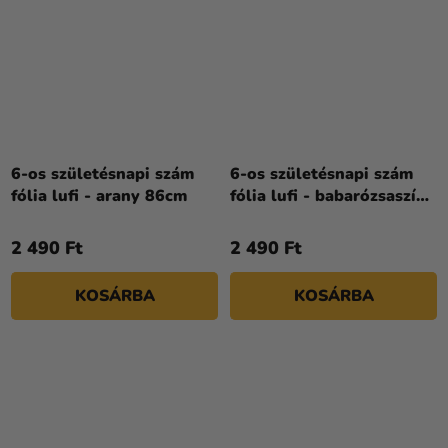
6-os születésnapi szám
6-os születésnapi szám
fólia lufi - arany 86cm
fólia lufi - babarózsaszín
86cm
2 490 Ft
2 490 Ft
KOSÁRBA
KOSÁRBA