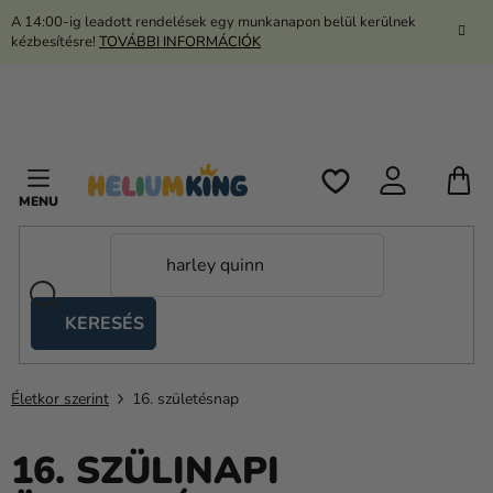
Ugrás
A 14:00-ig leadott rendelések egy munkanapon belül kerülnek
a
kézbesítésre!
TOVÁBBI INFORMÁCIÓK
fő
tartalomhoz
K
KERESÉS
Ollós
sátrak
Életkor szerint
16. születésnap
Kanekalon
Hélium
16. SZÜLINAPI
és