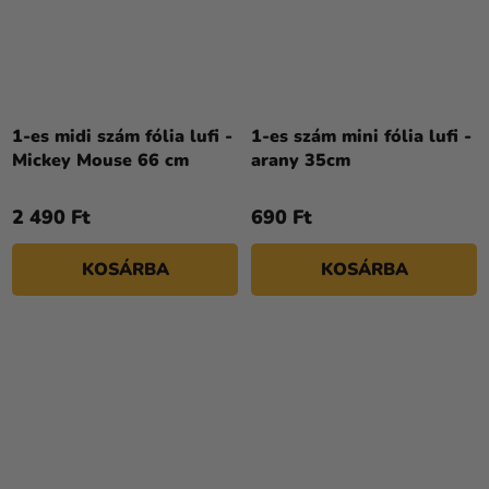
A
termék
1-es midi szám fólia lufi -
1-es szám mini fólia lufi -
átlagos
Mickey Mouse 66 cm
arany 35cm
értékelése
5-
2 490 Ft
690 Ft
ből
5,0
KOSÁRBA
KOSÁRBA
csillag.