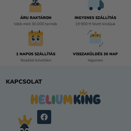
N
Y
Í
ÁRU RAKTÁRON
INGYENES SZÁLLÍTÁS
T
több mint 30.000 termék
19 900 ft felett kínáljuk
Á
S
E
L
E
1 NAPOS SZÁLLÍTÁS
VISSZAKÜLDÉS 30 NAP
M
feladást követően
ingyenes
E
I
L
KAPCSOLAT
Á
B
L
É
C