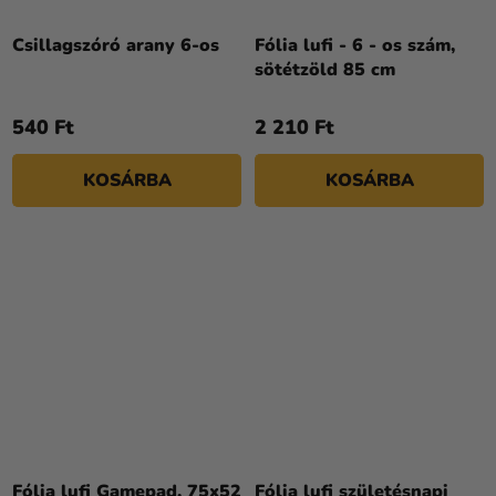
Csillagszóró arany 6-os
Fólia lufi - 6 - os szám,
sötétzöld 85 cm
540 Ft
2 210 Ft
KOSÁRBA
KOSÁRBA
Fólia lufi Gamepad, 75x52
Fólia lufi születésnapi