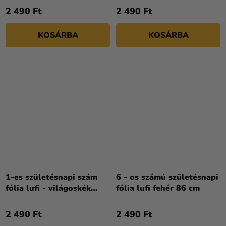
2 490 Ft
2 490 Ft
KOSÁRBA
KOSÁRBA
1-es születésnapi szám
6 - os számú születésnapi
fólia lufi - világoskék
fólia lufi fehér 86 cm
86cm
2 490 Ft
2 490 Ft