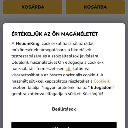
KOSÁRBA
KOSÁRBA
KIÁRUSÍTÁS
KIÁRUSÍTÁS
ÉRTÉKELJÜK AZ ÖN MAGÁNÉLETÉT
A
HeliumKing
cookie-kat használ az oldal
működésének támogatására, a hirdetések
testreszabására és a szolgáltatások javítására.
Oldalunk használatával Ön elfogadja a cookie-k
használatát. Természetesen
ide
kattintva
visszautasíthatja az összes opcionális cookie-t. A
használt sütikkel kapcsolatos részleteket a
Cookie-k
részben találja. Nagyon örülnénk, ha az "
Elfogadom
"
6-os arany szám
6-os ezüst szám
gombra kattintva elfogadja a sütiket. Köszönjük!
születésnapi fólia lufi 86
születésnapi fólia lufi 86
cm
cm
2 390 Ft
2 390 Ft
790 Ft
Beállítások
KOSÁRBA
KOSÁRBA