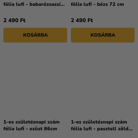
fólia lufi - babarózsaszín
fólia lufi - bézs 72 cm
86cm
2 490 Ft
2 490 Ft
KOSÁRBA
KOSÁRBA
1-es születésnapi szám
1-es születésnapi szám
fólia lufi - ezüst 86cm
fólia lufi - pasztell zöld
72 cm