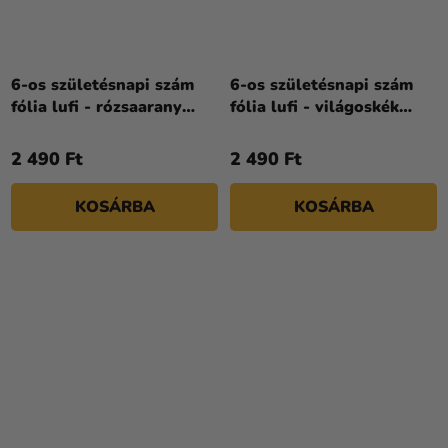
6-os születésnapi szám
6-os születésnapi szám
fólia lufi - rózsaarany
fólia lufi - világoskék
arany 86cm
86cm
2 490 Ft
2 490 Ft
KOSÁRBA
KOSÁRBA