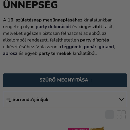
ÜNNEPSÉG
Lufik
Esküvő
A
16. születésnap megünnepléséhez
kínálatunkban
rengeteg olyan
party dekorációt
és
kiegészítőt
talál,
Party
melyeket egészen biztosan felhasznál az ebből az
Dekoráció
alkalomból rendezett, felejthetetlen
party díszítés
és
elkészítéséhez. Válasszon a
léggömb
,
pohár
,
girland
,
kiegészítők
abrosz
és egyéb
party termékek
kínálatából.
Jelmezek
T
E
Ruházat
SZŰRŐ MEGNYITÁSA
R
Sütés
M
T
É
Újdonság
Sorrend:
Ajánljuk
E
K
R
Ajándékok
E
M
K
Ünnepek
É