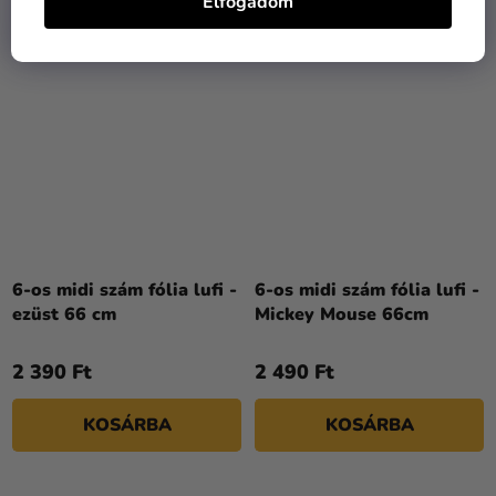
Elfogadom
6-os midi szám fólia lufi -
6-os midi szám fólia lufi -
ezüst 66 cm
Mickey Mouse 66cm
2 390 Ft
2 490 Ft
KOSÁRBA
KOSÁRBA