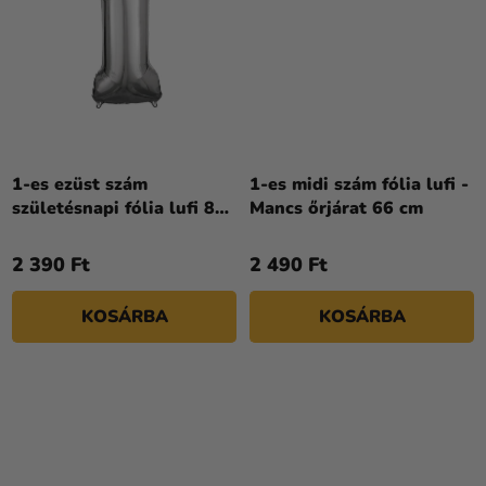
1-es ezüst szám
1-es midi szám fólia lufi -
születésnapi fólia lufi 86
Mancs őrjárat 66 cm
cm
2 390 Ft
2 490 Ft
KOSÁRBA
KOSÁRBA