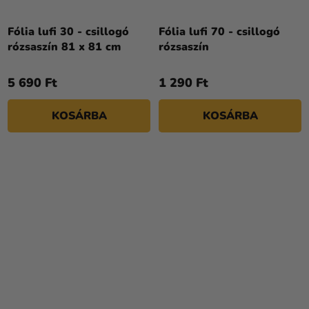
Fólia lufi 30 - csillogó
Fólia lufi 70 - csillogó
rózsaszín 81 x 81 cm
rózsaszín
5 690 Ft
1 290 Ft
KOSÁRBA
KOSÁRBA
A
termék