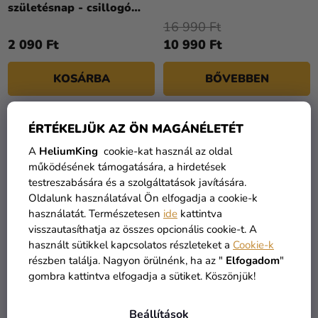
értékelése
születésnap - csillogó
5-
rózsaszín
16 990 Ft
ből
2 090 Ft
10 990 Ft
4,3
csillag.
KOSÁRBA
BŐVEBBEN
ÉRTÉKELJÜK AZ ÖN MAGÁNÉLETÉT
A
HeliumKing
cookie-kat használ az oldal
működésének támogatására, a hirdetések
testreszabására és a szolgáltatások javítására.
Oldalunk használatával Ön elfogadja a cookie-k
használatát. Természetesen
ide
kattintva
visszautasíthatja az összes opcionális cookie-t. A
használt sütikkel kapcsolatos részleteket a
Cookie-k
részben találja. Nagyon örülnénk, ha az "
Elfogadom
"
gombra kattintva elfogadja a sütiket. Köszönjük!
Konfetti - csillogó
Konfetti csillogó
rózsaszín
rózsaszín 30
Beállítások