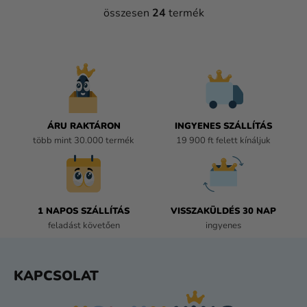
összesen
24
termék
L
I
S
T
A
I
R
Á
ÁRU RAKTÁRON
INGYENES SZÁLLÍTÁS
N
több mint 30.000 termék
19 900 ft felett kínáljuk
Y
Í
T
Á
1 NAPOS SZÁLLÍTÁS
VISSZAKÜLDÉS 30 NAP
S
feladást követően
ingyenes
E
L
E
L
KAPCSOLAT
M
Á
E
B
I