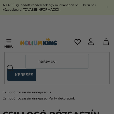
Ugrás
A 14:00-ig leadott rendelések egy munkanapon belül kerülnek
a
kézbesítésre!
TOVÁBBI INFORMÁCIÓK
fő
tartalomhoz
K
KERESÉS
Ollós
sátrak
Csillogó rózsaszín ünnepség
Kanekalon
Csillogó rózsaszín ünnepség Party dekorációk
Hélium
és