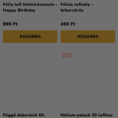
átlagos
Fólia lufi fehér/rózsaszín -
Fóliás lufisúly -
értékelése
Happy Birthday
bíborvörös
5-
ből
890 Ft
490 Ft
5,0
csillag.
KOSÁRBA
KOSÁRBA
TOP
A
termék
átlagos
Függő dekoráció 60.
Hélium palack 30 lufihoz