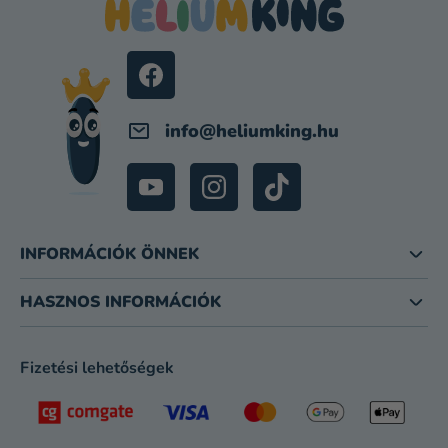
L
É
C
info
@
heliumking.hu
INFORMÁCIÓK ÖNNEK
HASZNOS INFORMÁCIÓK
Fizetési lehetőségek