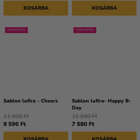
csillag.
KOSÁRBA
KOSÁRBA
KIÁRUSÍTÁS
KIÁRUSÍTÁS
Sablon lufira - Cheers
Sablon lufira- Happy B-
Day
11 990 Ft
15 990 Ft
9 590 Ft
7 580 Ft
KOSÁRBA
KOSÁRBA