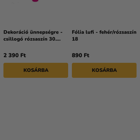
Dekoráció ünnepségre -
Fólia lufi - fehér/rózsaszín
csillogó rózsaszín 30.
18
születésnap
2 390 Ft
890 Ft
KOSÁRBA
KOSÁRBA