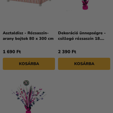
Á
E
Kreatív
J
N
kellékek
A
D
Témák
E
Z
Személyre
Asztaldísz - Rózsaszín-
Dekoráció ünnepségre -
É
szabott
arany bojtok 80 x 300 cm
csillogó rózsaszín 18.
termékek
S
születésnap
E
1 690 Ft
2 390 Ft
Kiárusítás
Rólunk
KOSÁRBA
KOSÁRBA
Kapcsolat