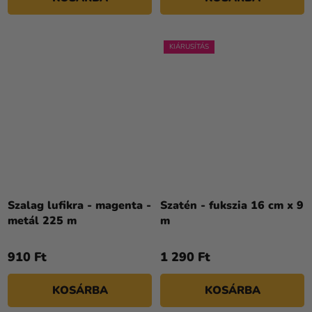
KIÁRUSÍTÁS
Szalag lufikra - magenta -
Szatén - fukszia 16 cm x 9
metál 225 m
m
910 Ft
1 290 Ft
KOSÁRBA
KOSÁRBA