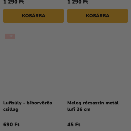
1 290 Ft
1 290 Ft
KOSÁRBA
KOSÁRBA
TOP
A
termék
átlagos
Lufisúly - bíborvörös
Meleg rózsaszín metál
értékelése
csillag
lufi 26 cm
5-
ből
690 Ft
45 Ft
4,0