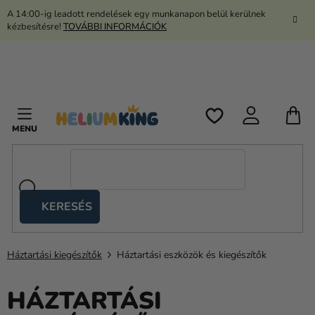
Ugrás
A 14:00-ig leadott rendelések egy munkanapon belül kerülnek
a
kézbesítésre!
TOVÁBBI INFORMÁCIÓK
fő
tartalomhoz
K
KERESÉS
Ollós
sátrak
Háztartási kiegészítők
Háztartási eszközök és kiegészítők
Kanekalon
Hélium
HÁZTARTÁSI
és