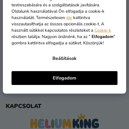
Kreatív
testreszabására és a szolgáltatások javítására.
kellékek
Oldalunk használatával Ön elfogadja a cookie-k
használatát. Természetesen
ide
kattintva
Témák
visszautasíthatja az összes opcionális cookie-t. A
használt sütikkel kapcsolatos részleteket a
Cookie-k
Személyre
részben találja. Nagyon örülnénk, ha az "
Elfogadom
"
szabott
gombra kattintva elfogadja a sütiket. Köszönjük!
ÁRU RAKTÁRON
INGYENES SZÁLLÍTÁS
termékek
több mint 30.000 termék
19 900 ft felett kínáljuk
Beállítások
Kiárusítás
Rólunk
Elfogadom
1 NAPOS SZÁLLÍTÁS
VISSZAKÜLDÉS 30 NAP
Kapcsolat
feladást követően
ingyenes
L
KAPCSOLAT
Á
B
L