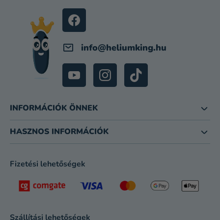
É
C
info
@
heliumking.hu
INFORMÁCIÓK ÖNNEK
HASZNOS INFORMÁCIÓK
Fizetési lehetőségek
Szállítási lehetőségek