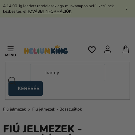
Ugrás
A 14:00-ig leadott rendelések egy munkanapon belül kerülnek
a
kézbesítésre!
TOVÁBBI INFORMÁCIÓK
fő
tartalomhoz
K
KERESÉS
Ollós
sátrak
Fiú jelmezek
Fiú jelmezek - Bosszúállók
Kanekalon
Hélium
FIÚ JELMEZEK -
és