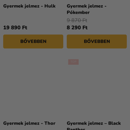
termék
Gyermek jelmez - Hulk
Gyermek jelmez -
átlagos
Pókember
értékelése
9 870 Ft
5-
19 890 Ft
8 290 Ft
ből
4,2
BŐVEBBEN
BŐVEBBEN
csillag.
TOP
A
termék
Gyermek jelmez - Thor
Gyermek jelmez – Black
átlagos
Panther