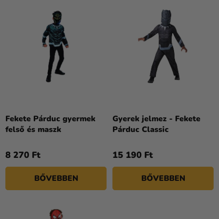
K
É
Kreatív
L
K
kellékek
I
E
S
Témák
K
T
R
Személyre
Á
E
szabott
J
N
termékek
A
D
Kiárusítás
E
Z
Fekete Párduc gyermek
Gyerek jelmez - Fekete
Rólunk
felső és maszk
Párduc Classic
É
Kapcsolat
S
8 270 Ft
15 190 Ft
E
BŐVEBBEN
BŐVEBBEN