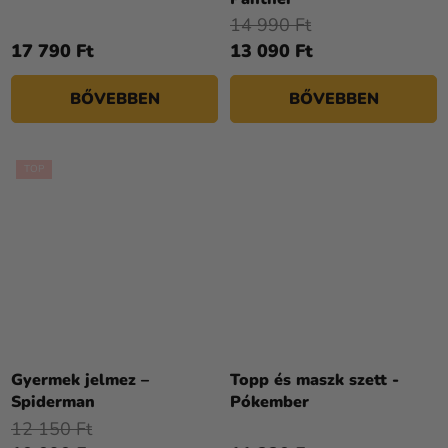
értékelése
14 990 Ft
5-
17 790 Ft
13 090 Ft
ből
4,3
BŐVEBBEN
BŐVEBBEN
csillag.
TOP
Gyermek jelmez –
Topp és maszk szett -
Spiderman
Pókember
12 150 Ft