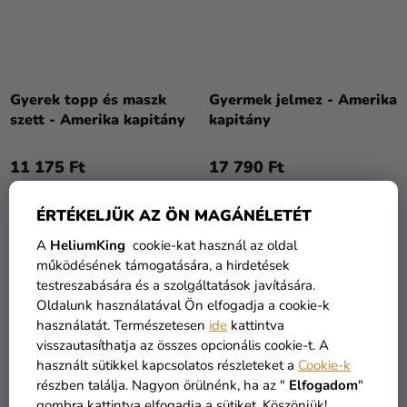
Gyerek topp és maszk
Gyermek jelmez - Amerika
szett - Amerika kapitány
kapitány
11 175 Ft
17 790 Ft
KOSÁRBA
BŐVEBBEN
ÉRTÉKELJÜK AZ ÖN MAGÁNÉLETÉT
A
HeliumKing
cookie-kat használ az oldal
működésének támogatására, a hirdetések
KIÁRUSÍTÁS
testreszabására és a szolgáltatások javítására.
Oldalunk használatával Ön elfogadja a cookie-k
használatát. Természetesen
ide
kattintva
visszautasíthatja az összes opcionális cookie-t. A
használt sütikkel kapcsolatos részleteket a
Cookie-k
részben találja. Nagyon örülnénk, ha az "
Elfogadom
"
gombra kattintva elfogadja a sütiket. Köszönjük!