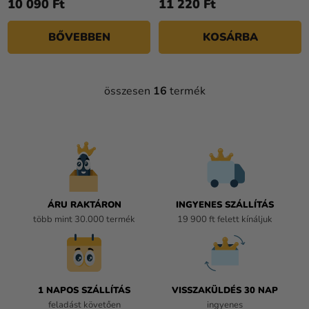
10 090 Ft
11 220 Ft
BŐVEBBEN
KOSÁRBA
összesen
16
termék
L
I
S
T
A
I
R
Á
ÁRU RAKTÁRON
INGYENES SZÁLLÍTÁS
N
több mint 30.000 termék
19 900 ft felett kínáljuk
Y
Í
T
Á
1 NAPOS SZÁLLÍTÁS
VISSZAKÜLDÉS 30 NAP
S
feladást követően
ingyenes