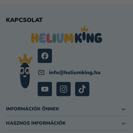
E
L
E
L
KAPCSOLAT
M
Á
E
B
I
L
É
C
info
@
heliumking.hu
INFORMÁCIÓK ÖNNEK
HASZNOS INFORMÁCIÓK