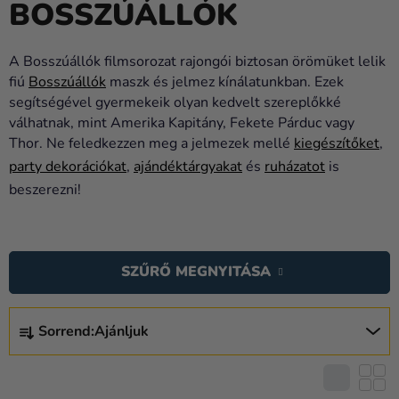
BOSSZÚÁLLÓK
Lufik
Esküvő
A Bosszúállók filmsorozat rajongói biztosan örömüket lelik
fiú
Bosszúállók
maszk és jelmez kínálatunkban. Ezek
Party
segítségével gyermekeik olyan kedvelt szereplőkké
Dekoráció
válhatnak, mint Amerika Kapitány, Fekete Párduc vagy
és
Thor. Ne feledkezzen meg a jelmezek mellé
kiegészítőket
,
kiegészítők
party dekorációkat
,
ajándéktárgyakat
és
ruházatot
is
beszerezni!
Jelmezek
Ruházat
T
E
Sütés
SZŰRŐ MEGNYITÁSA
R
Újdonság
M
T
É
Sorrend:
Ajánljuk
E
Ajándékok
K
R
E
Ünnepek
M