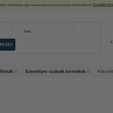
adott rendelések egy munkanapon belül kerülnek kézbesítésre!
TOVÁBBI IN
K
RESÉS
Témák
Személyre szabott termékek
Kiárusít