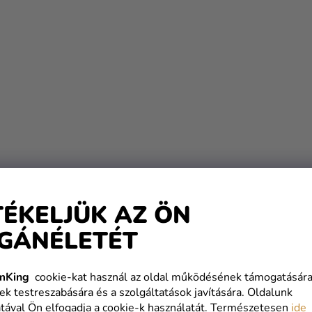
TÉKELJÜK AZ ÖN
GÁNÉLETÉT
mKing
cookie-kat használ az oldal működésének támogatására
ek testreszabására és a szolgáltatások javítására. Oldalunk
tával Ön elfogadja a cookie-k használatát. Természetesen
ide