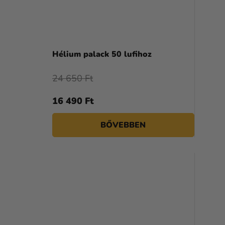
A
termék
Hélium palack 50 lufihoz
átlagos
értékelése
24 650 Ft
5-
ből
16 490 Ft
4,3
csillag.
BŐVEBBEN