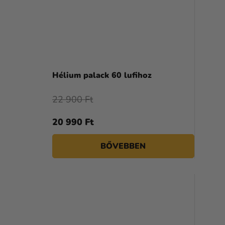
A
termék
Hélium palack 60 lufihoz
átlagos
értékelése
22 900 Ft
5-
ből
20 990 Ft
4,5
csillag.
BŐVEBBEN