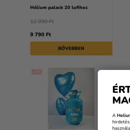
Hélium palack 20 lufihoz
12 990 Ft
9 790 Ft
BŐVEBBEN
TOP
ÉR
MA
A
Heliu
hirdetés
használa