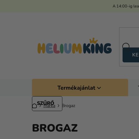
Ugrás
A 14:00-ig le
a
fő
tartalomhoz
KE
Termékajánlat
Kezdőlap
Márka
Brogaz
BROGAZ