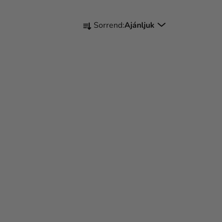
T
Sorrend:
Ajánljuk
E
R
M
É
K
E
K
R
E
N
D