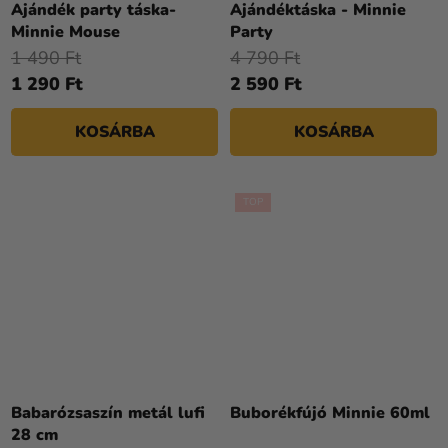
Ajándék party táska-
Ajándéktáska - Minnie
Minnie Mouse
Party
1 490 Ft
4 790 Ft
1 290 Ft
2 590 Ft
KOSÁRBA
KOSÁRBA
TOP
Babarózsaszín metál lufi
Buborékfújó Minnie 60ml
28 cm