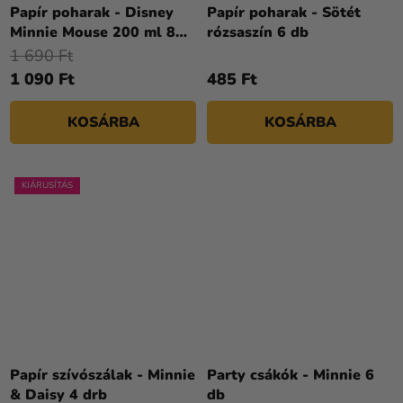
Papír poharak - Disney
Papír poharak - Sötét
Minnie Mouse 200 ml 8
rózsaszín 6 db
drb
1 690 Ft
1 090 Ft
485 Ft
KOSÁRBA
KOSÁRBA
KIÁRUSÍTÁS
Papír szívószálak - Minnie
Party csákók - Minnie 6
& Daisy 4 drb
db