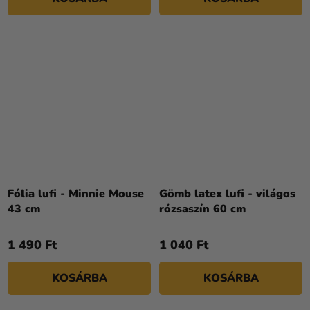
Fólia lufi - Minnie Mouse
Gömb latex lufi - világos
43 cm
rózsaszín 60 cm
1 490 Ft
1 040 Ft
KOSÁRBA
KOSÁRBA