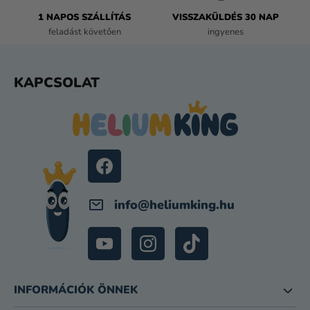
L
E
1 NAPOS SZÁLLÍTÁS
VISSZAKÜLDÉS 30 NAP
M
feladást követően
ingyenes
E
I
L
KAPCSOLAT
Á
B
L
É
C
info
@
heliumking.hu
INFORMÁCIÓK ÖNNEK