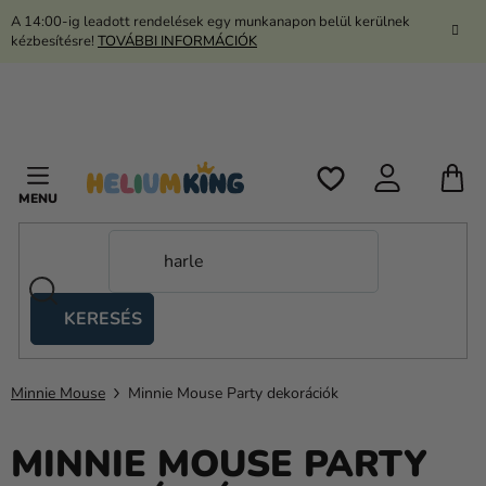
Ugrás
A 14:00-ig leadott rendelések egy munkanapon belül kerülnek
a
kézbesítésre!
TOVÁBBI INFORMÁCIÓK
fő
tartalomhoz
K
KERESÉS
Ollós
sátrak
Minnie Mouse
Minnie Mouse Party dekorációk
Kanekalon
Hélium
MINNIE MOUSE PARTY
és