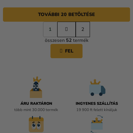
TOVÁBBI 20 BETÖLTÉSE
L
1
a
2
L
p
összesen
52
termék
o
I
z
S
FEL
á
T
s
A
I
R
Á
N
Y
Í
ÁRU RAKTÁRON
INGYENES SZÁLLÍTÁS
T
több mint 30.000 termék
19 900 ft felett kínáljuk
Á
S
E