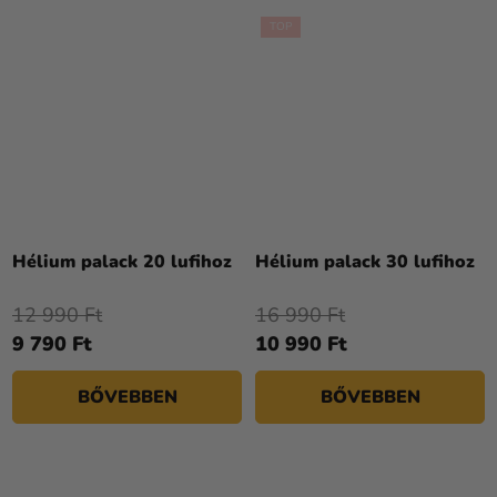
TOP
A
termék
Hélium palack 20 lufihoz
Hélium palack 30 lufihoz
átlagos
értékelése
12 990 Ft
16 990 Ft
5-
9 790 Ft
10 990 Ft
ből
4,3
BŐVEBBEN
BŐVEBBEN
csillag.