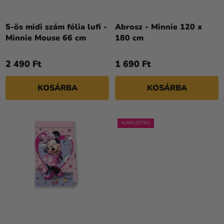
D
Kreatív
E
kellékek
Z
5-ös midi szám fólia lufi -
Abrosz - Minnie 120 x
Minnie Mouse 66 cm
180 cm
Témák
É
S
Személyre
2 490 Ft
1 690 Ft
E
szabott
termékek
KOSÁRBA
KOSÁRBA
Kiárusítás
Rólunk
KIÁRUSÍTÁS
Kapcsolat