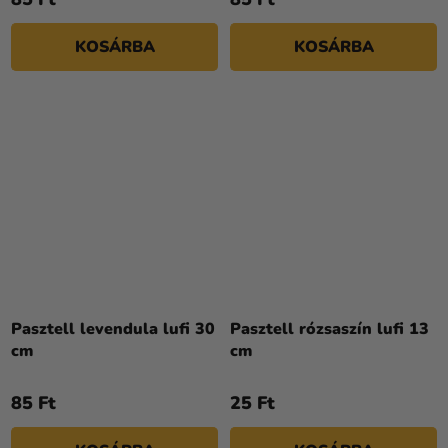
KOSÁRBA
KOSÁRBA
A
termék
Pasztell levendula lufi 30
Pasztell rózsaszín lufi 13
átlagos
cm
cm
értékelése
5-
85 Ft
25 Ft
ből
5,0