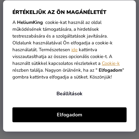
ÉRTÉKELJÜK AZ ÖN MAGÁNÉLETÉT
A
HeliumKing
cookie-kat használ az oldal
működésének támogatására, a hirdetések
testreszabására és a szolgáltatások javítására.
Oldalunk használatával Ön elfogadja a cookie-k
Lufi box - 5 Minnie Mouse
Lufi box - Minnie Mouse
használatát. Természetesen
ide
kattintva
66 cm
43 cm
visszautasíthatja az összes opcionális cookie-t. A
használt sütikkel kapcsolatos részleteket a
Cookie-k
4 990 Ft
3 890 Ft
részben találja. Nagyon örülnénk, ha az "
Elfogadom
"
gombra kattintva elfogadja a sütiket. Köszönjük!
KOSÁRBA
KOSÁRBA
Beállítások
Elfogadom