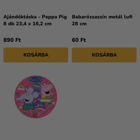
D
Kreatív
E
kellékek
Z
Ajándéktáska - Peppa Pig
Babarózsaszín metál lufi
8 db 23,4 x 16,2 cm
28 cm
Témák
É
S
Személyre
890 Ft
60 Ft
E
szabott
termékek
KOSÁRBA
KOSÁRBA
Kiárusítás
Rólunk
Kapcsolat