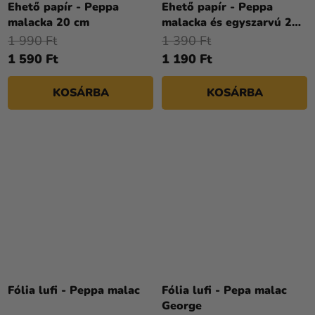
Ehető papír - Peppa
Ehető papír - Peppa
malacka 20 cm
malacka és egyszarvú 20
cm
1 990 Ft
1 390 Ft
1 590 Ft
1 190 Ft
KOSÁRBA
KOSÁRBA
Fólia lufi - Peppa malac
Fólia lufi - Pepa malac
George