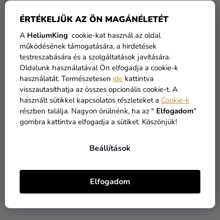
ÉRTÉKELJÜK AZ ÖN MAGÁNÉLETÉT
A
HeliumKing
cookie-kat használ az oldal
működésének támogatására, a hirdetések
testreszabására és a szolgáltatások javítására.
Oldalunk használatával Ön elfogadja a cookie-k
Karibi kék metál lufi - 28
Kék metál lufi 28 cm
használatát. Természetesen
ide
kattintva
cm
visszautasíthatja az összes opcionális cookie-t. A
használt sütikkel kapcsolatos részleteket a
Cookie-k
60 Ft
60 Ft
részben találja. Nagyon örülnénk, ha az "
Elfogadom
"
gombra kattintva elfogadja a sütiket. Köszönjük!
KOSÁRBA
KOSÁRBA
Beállítások
Elfogadom