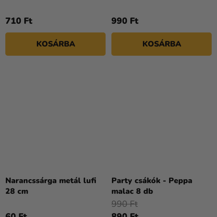
710 Ft
990 Ft
KOSÁRBA
KOSÁRBA
Narancssárga metál lufi
Party csákók - Peppa
28 cm
malac 8 db
990 Ft
60 Ft
890 Ft