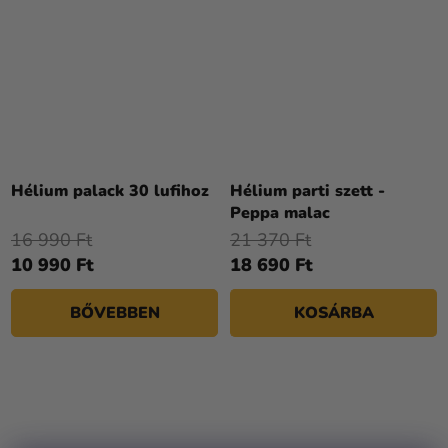
A
termék
Hélium palack 30 lufihoz
Hélium parti szett -
átlagos
Peppa malac
értékelése
16 990 Ft
21 370 Ft
5-
10 990 Ft
18 690 Ft
ből
4,3
BŐVEBBEN
KOSÁRBA
csillag.