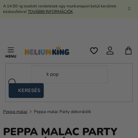
Ugrás
A 14:00-ig leadott rendelések egy munkanapon belül kerülnek
a
kézbesítésre!
TOVÁBBI INFORMÁCIÓK
fő
tartalomhoz
K
KERESÉS
Ollós
sátrak
Peppa malac
Peppa malac Party dekorációk
Kanekalon
Hélium
PEPPA MALAC PARTY
és