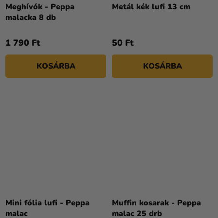
Meghívók - Peppa
Metál kék lufi 13 cm
malacka 8 db
1 790 Ft
50 Ft
KOSÁRBA
KOSÁRBA
Mini fólia lufi - Peppa
Muffin kosarak - Peppa
malac
malac 25 drb