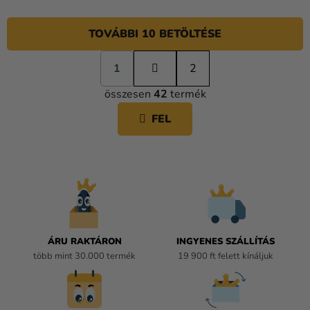
TOVÁBBI 10 BETÖLTÉSE
L
1
a
2
L
p
összesen
42
termék
o
I
z
S
FEL
á
T
s
A
I
R
Á
N
Y
Í
ÁRU RAKTÁRON
INGYENES SZÁLLÍTÁS
T
több mint 30.000 termék
19 900 ft felett kínáljuk
Á
S
E