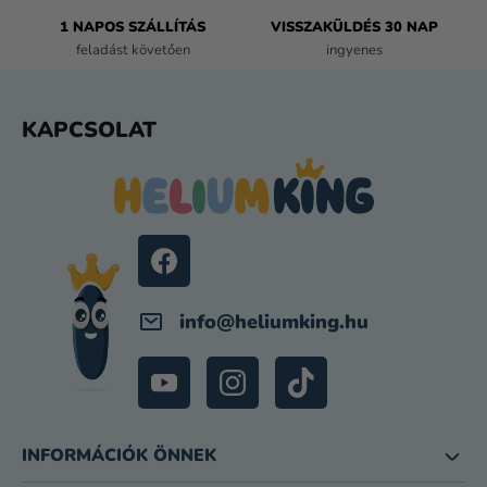
L
E
1 NAPOS SZÁLLÍTÁS
VISSZAKÜLDÉS 30 NAP
M
feladást követően
ingyenes
E
I
L
KAPCSOLAT
Á
B
L
É
C
info
@
heliumking.hu
INFORMÁCIÓK ÖNNEK