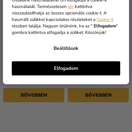
Oldalunk használatával Ön elfogadja a cookie-k
használatát. Természetesen
ide
kattintva
visszautasíthatja az összes opcionális cookie-t. A
használt sütikkel kapcsolatos részleteket a
Cookie-k
részben találja. Nagyon örülnénk, ha az "
Elfogadom
"
gombra kattintva elfogadja a sütiket. Köszönjük!
Beállítások
Gyerek köpeny kapucnival
Gyermek jelmez - Anakin
deluxe - Jedi
Skywalker
Elfogadom
14 430 Ft
17 550 Ft
BŐVEBBEN
BŐVEBBEN