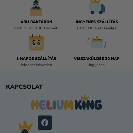
A
I
R
Á
ÁRU RAKTÁRON
INGYENES SZÁLLÍTÁS
N
több mint 30.000 termék
19 900 ft felett kínáljuk
Y
Í
T
Á
1 NAPOS SZÁLLÍTÁS
VISSZAKÜLDÉS 30 NAP
S
feladást követően
ingyenes
E
L
E
L
KAPCSOLAT
M
Á
E
B
I
L
É
C