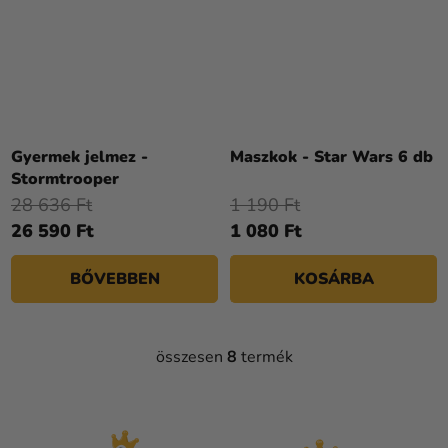
Gyermek jelmez -
Maszkok - Star Wars 6 db
Stormtrooper
28 636 Ft
1 190 Ft
26 590 Ft
1 080 Ft
BŐVEBBEN
KOSÁRBA
összesen
8
termék
L
I
S
T