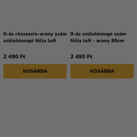
0-ás rózsaszín-arany szám
0-ás születésnapi szám
születésnapi fólia lufi
fólia lufi - arany 86cm
2 490 Ft
2 490 Ft
KOSÁRBA
KOSÁRBA