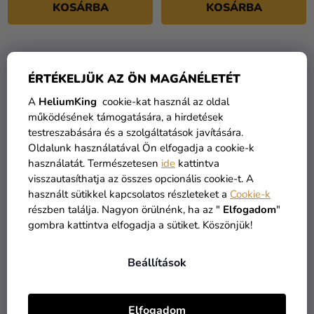
KOSÁRBA
KOSÁRBA
csillag.
ÉRTÉKELJÜK AZ ÖN MAGÁNÉLETÉT
A
HeliumKing
cookie-kat használ az oldal
működésének támogatására, a hirdetések
testreszabására és a szolgáltatások javítására.
Oldalunk használatával Ön elfogadja a cookie-k
használatát. Természetesen
ide
kattintva
visszautasíthatja az összes opcionális cookie-t. A
használt sütikkel kapcsolatos részleteket a
Cookie-k
1-es születésnapi szám
1-es születésnapi szám
részben találja. Nagyon örülnénk, ha az "
Elfogadom
"
fólia lufi - arany 86cm
fólia lufi - babarózsaszín
gombra kattintva elfogadja a sütiket. Köszönjük!
86cm
2 490 Ft
2 490 Ft
Beállítások
KOSÁRBA
KOSÁRBA
Elfogadom