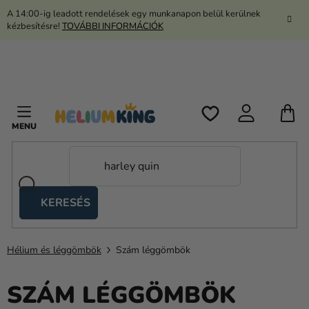
Ugrás
A 14:00-ig leadott rendelések egy munkanapon belül kerülnek
a
kézbesítésre!
TOVÁBBI INFORMÁCIÓK
fő
tartalomhoz
K
KERESÉS
Ollós
sátrak
Hélium és léggömbök
Szám léggömbök
Kanekalon
Hélium
SZÁM LÉGGÖMBÖK
és