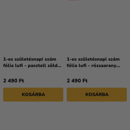
1-es születésnapi szám
1-es születésnapi szám
fólia lufi - pasztell zöld
fólia lufi - rózsaarany
72 cm
86cm
2 490 Ft
2 490 Ft
KOSÁRBA
KOSÁRBA