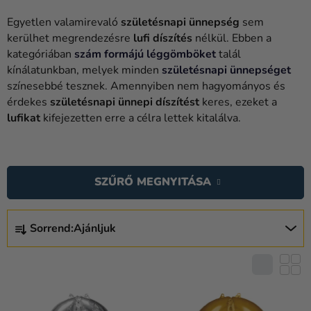
Lufik
Egyetlen valamirevaló
születésnapi ünnepség
sem
Esküvő
kerülhet megrendezésre
lufi díszítés
nélkül. Ebben a
kategóriában
szám formájú léggömböket
talál
Party
kínálatunkban, melyek minden
születésnapi ünnepséget
színesebbé tesznek. Amennyiben nem hagyományos és
Dekoráció
érdekes
születésnapi ünnepi díszítést
keres, ezeket a
és
lufikat
kifejezetten erre a célra lettek kitalálva.
kiegészítők
T
Jelmezek
E
Ruházat
SZŰRŐ MEGNYITÁSA
R
M
Sütés
T
É
Sorrend:
Ajánljuk
E
Újdonság
K
R
E
Ajándékok
M
K
É
Ünnepek
L
K