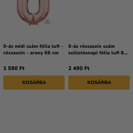
0-ás midi szám fólia lufi -
0-ás rózsaszín szám
rózsaszín - arany 66 cm
születésnapi fólia lufi 86
cm
1 590 Ft
2 490 Ft
KOSÁRBA
KOSÁRBA