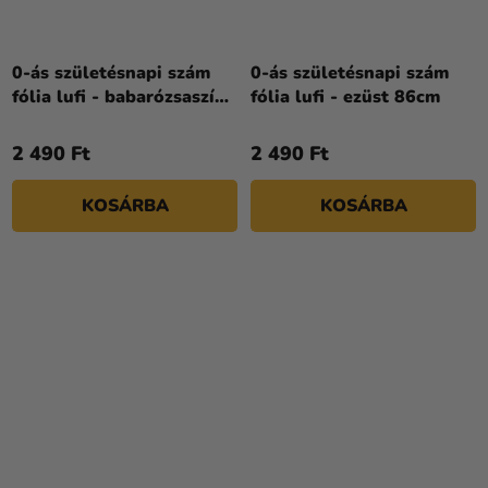
0-ás születésnapi szám
0-ás születésnapi szám
fólia lufi - babarózsaszín
fólia lufi - ezüst 86cm
86cm
2 490 Ft
2 490 Ft
KOSÁRBA
KOSÁRBA