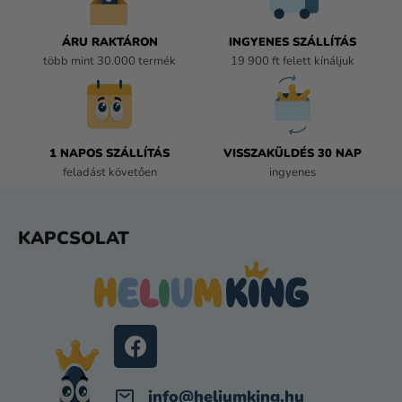
Y
Í
ÁRU RAKTÁRON
INGYENES SZÁLLÍTÁS
T
több mint 30.000 termék
19 900 ft felett kínáljuk
Á
S
E
L
E
1 NAPOS SZÁLLÍTÁS
VISSZAKÜLDÉS 30 NAP
M
feladást követően
ingyenes
E
I
L
KAPCSOLAT
Á
B
L
É
C
info
@
heliumking.hu