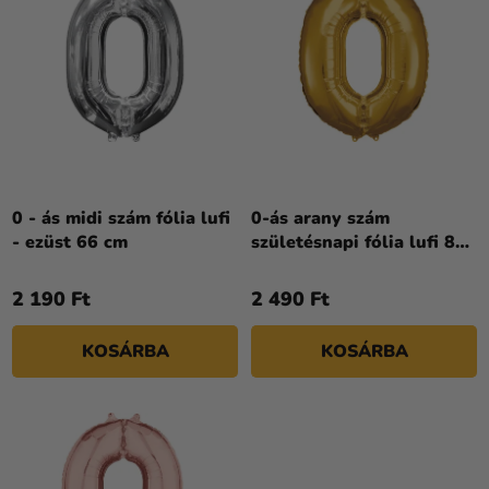
I
Kreatív
E
S
kellékek
K
T
R
Témák
Á
E
J
Személyre
N
A
szabott
D
termékek
E
Z
0 - ás midi szám fólia lufi
0-ás arany szám
Kiárusítás
- ezüst 66 cm
születésnapi fólia lufi 86
É
cm
Rólunk
S
2 190 Ft
2 490 Ft
E
Kapcsolat
KOSÁRBA
KOSÁRBA