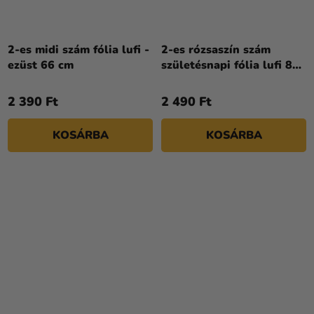
2-es midi szám fólia lufi -
2-es rózsaszín szám
ezüst 66 cm
születésnapi fólia lufi 86
cm
2 390 Ft
2 490 Ft
KOSÁRBA
KOSÁRBA