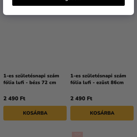
1-es születésnapi szám
1-es születésnapi szám
fólia lufi - bézs 72 cm
fólia lufi - ezüst 86cm
2 490 Ft
2 490 Ft
KOSÁRBA
KOSÁRBA
TOP