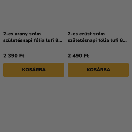
2-es arany szám
2-es ezüst szám
születésnapi fólia lufi 86
születésnapi fólia lufi 86
cm
cm
2 390 Ft
2 490 Ft
KOSÁRBA
KOSÁRBA