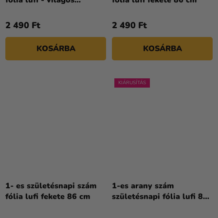
fólia lufi - világos
fólia lufi fekete 86 cm
rózsaszín 72 cm
2 490 Ft
2 490 Ft
KOSÁRBA
KOSÁRBA
KIÁRUSÍTÁS
1- es születésnapi szám
1-es arany szám
fólia lufi fekete 86 cm
születésnapi fólia lufi 86
cm