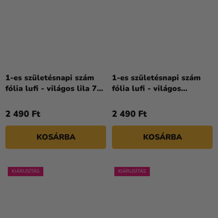
1-es születésnapi szám
1-es születésnapi szám
fólia lufi - világos lila 72
fólia lufi - világos
cm
rózsaszín 72 cm
2 490 Ft
2 490 Ft
KOSÁRBA
KOSÁRBA
KIÁRUSÍTÁS
KIÁRUSÍTÁS