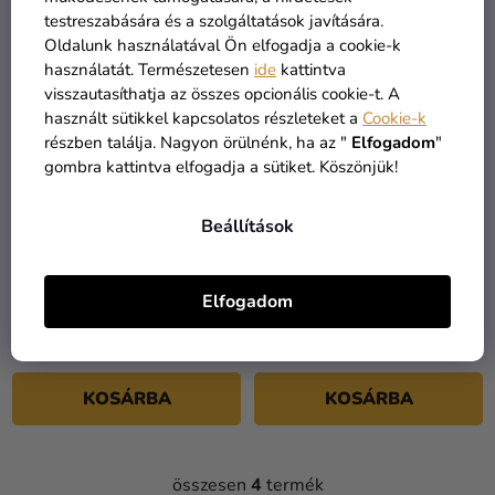
testreszabására és a szolgáltatások javítására.
KIÁRUSÍTÁS
Oldalunk használatával Ön elfogadja a cookie-k
használatát. Természetesen
ide
kattintva
visszautasíthatja az összes opcionális cookie-t. A
használt sütikkel kapcsolatos részleteket a
Cookie-k
részben találja. Nagyon örülnénk, ha az "
Elfogadom
"
gombra kattintva elfogadja a sütiket. Köszönjük!
Beállítások
Táska Harry Potter -
Táska Roxfort Expressz 9
Ravenclaw/Hollóhát
és 3/4
Elfogadom
7 590 Ft
4 190 Ft
13 490 Ft
KOSÁRBA
KOSÁRBA
összesen
4
termék