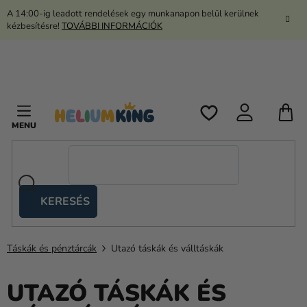
Ugrás
A 14:00-ig leadott rendelések egy munkanapon belül kerülnek
a
kézbesítésre!
TOVÁBBI INFORMÁCIÓK
fő
tartalomhoz
K
KERESÉS
Ollós
sátrak
Táskák és pénztárcák
Utazó táskák és válltáskák
Kanekalon
Hélium
UTAZÓ TÁSKÁK ÉS
és