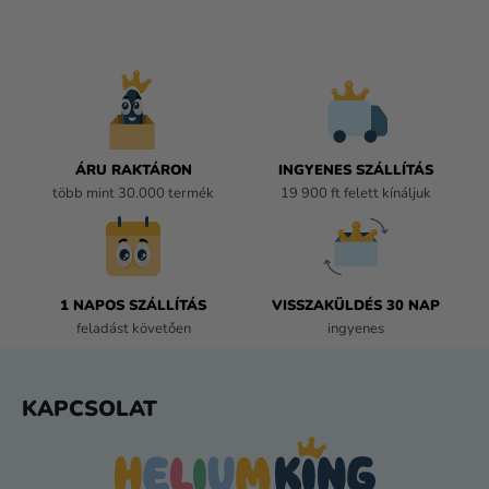
L
I
S
T
A
I
R
Á
ÁRU RAKTÁRON
INGYENES SZÁLLÍTÁS
N
több mint 30.000 termék
19 900 ft felett kínáljuk
Y
Í
T
Á
1 NAPOS SZÁLLÍTÁS
VISSZAKÜLDÉS 30 NAP
S
feladást követően
ingyenes
E
L
E
L
KAPCSOLAT
M
Á
E
B
I
L