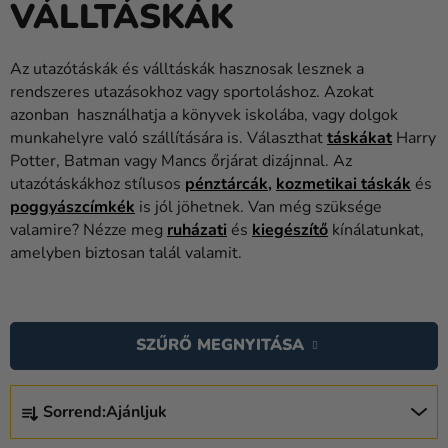
VÁLLTÁSKÁK
Lufik
Esküvő
Az utazótáskák és válltáskák hasznosak lesznek a
rendszeres utazásokhoz vagy sportoláshoz. Azokat
Party
azonban használhatja a könyvek iskolába, vagy dolgok
Dekoráció
munkahelyre való szállítására is. Választhat
táskákat
Harry
és
Potter, Batman vagy Mancs őrjárat dizájnnal. Az
kiegészítők
utazótáskákhoz stílusos
pénztárcák
,
kozmetikai táskák
és
poggyászcímkék
is jól jöhetnek. Van még szüksége
Jelmezek
valamire? Nézze meg
ruházati
és
kiegészítő
kínálatunkat,
amelyben biztosan talál valamit.
Ruházat
Sütés
T
E
Újdonság
SZŰRŐ MEGNYITÁSA
R
Ajándékok
M
T
É
Sorrend:
Ajánljuk
E
Ünnepek
K