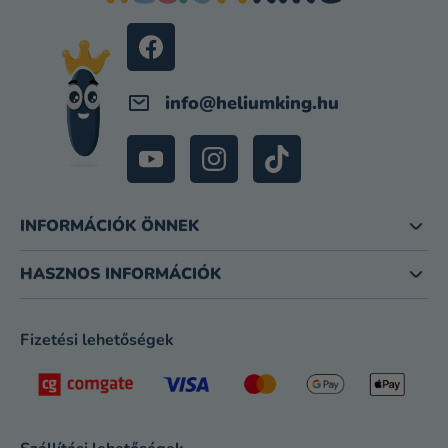
É
C
info
@
heliumking.hu
INFORMÁCIÓK ÖNNEK
HASZNOS INFORMÁCIÓK
Fizetési lehetőségek