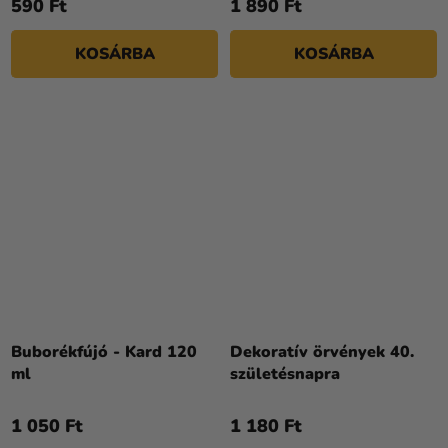
590 Ft
1 890 Ft
KOSÁRBA
KOSÁRBA
Buborékfújó - Kard 120
Dekoratív örvények 40.
ml
születésnapra
1 050 Ft
1 180 Ft