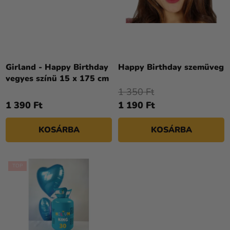
Á
E
Kreatív
J
N
kellékek
A
D
Témák
E
Z
Személyre
Girland - Happy Birthday
Happy Birthday szemüveg
É
szabott
vegyes színü 15 x 175 cm
termékek
S
1 350 Ft
E
1 390 Ft
1 190 Ft
Kiárusítás
Rólunk
KOSÁRBA
KOSÁRBA
Kapcsolat
TOP