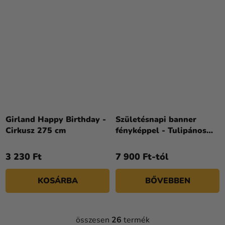
Girland Happy Birthday -
Születésnapi banner
Cirkusz 275 cm
fényképpel - Tulipános
50. születésnap
3 230 Ft
7 900 Ft-tól
KOSÁRBA
BŐVEBBEN
összesen
26
termék
L