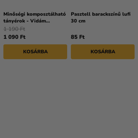
Minőségi komposztálható
Pasztell barackszínű lufi
tányérok - Vidám
30 cm
szülinap 8 drb
1 190 Ft
1 090 Ft
85 Ft
KOSÁRBA
KOSÁRBA