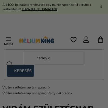
Ugrás
A 14:00-ig leadott rendelések egy munkanapon belül kerülnek
a
kézbesítésre!
TOVÁBBI INFORMÁCIÓK
fő
tartalomhoz
K
KERESÉS
Ollós
sátrak
Vidám születésnap ünnepség
Kanekalon
Vidám születésnap ünnepség Party dekorációk
Hélium
és