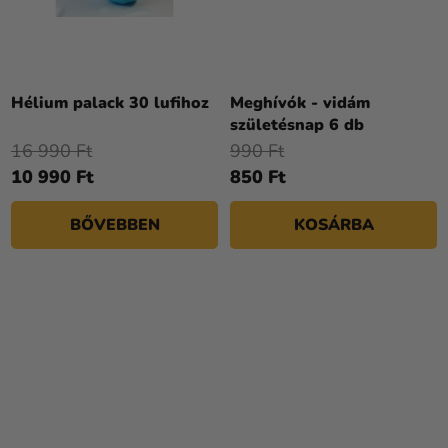
A
termék
átlagos
Hélium palack 30 lufihoz
Meghívók - vidám
értékelése
születésnap 6 db
5-
16 990 Ft
990 Ft
ből
10 990 Ft
850 Ft
4,3
csillag.
BŐVEBBEN
KOSÁRBA