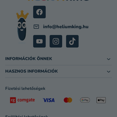
É
C
info
@
heliumking.hu
INFORMÁCIÓK ÖNNEK
HASZNOS INFORMÁCIÓK
Fizetési lehetőségek