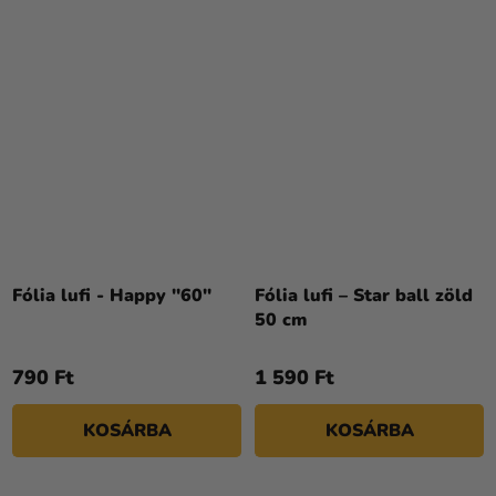
Fólia lufi - Happy ''60''
Fólia lufi – Star ball zöld
50 cm
790 Ft
1 590 Ft
KOSÁRBA
KOSÁRBA