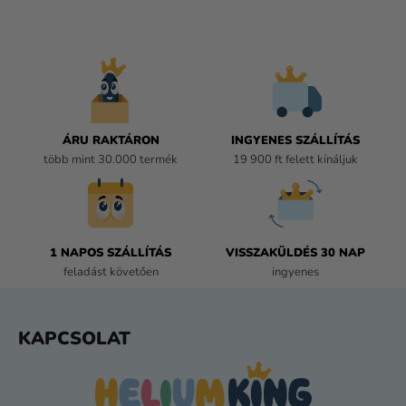
I
S
T
A
I
R
Á
ÁRU RAKTÁRON
INGYENES SZÁLLÍTÁS
N
több mint 30.000 termék
19 900 ft felett kínáljuk
Y
Í
T
Á
1 NAPOS SZÁLLÍTÁS
VISSZAKÜLDÉS 30 NAP
S
feladást követően
ingyenes
E
L
E
L
KAPCSOLAT
M
Á
E
B
I
L