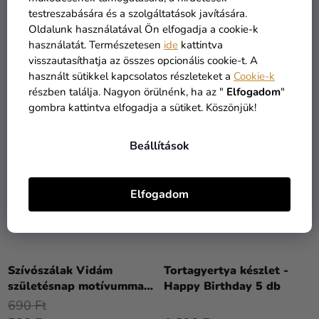
5-
cm
772 Ft
testreszabására és a szolgáltatások javítására.
ből
650 Ft
655 Ft
Oldalunk használatával Ön elfogadja a cookie-k
5,0
használatát. Természetesen
ide
kattintva
csillag.
KOSÁRBA
KOSÁRBA
visszautasíthatja az összes opcionális cookie-t. A
használt sütikkel kapcsolatos részleteket a
Cookie-k
részben találja. Nagyon örülnénk, ha az "
Elfogadom
"
gombra kattintva elfogadja a sütiket. Köszönjük!
Beállítások
Elfogadom
Szívószálak Vidám
Tortagyertya készlet -
születésnap motívummal
Happy Birthday 5 db
4 db
690 Ft