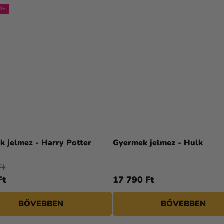
ÁS
A
termék
 jelmez - Harry Potter
Gyermek jelmez - Hulk
átlagos
értékelése
Ft
5-
Ft
17 790 Ft
ből
4,0
BŐVEBBEN
BŐVEBBEN
csillag.