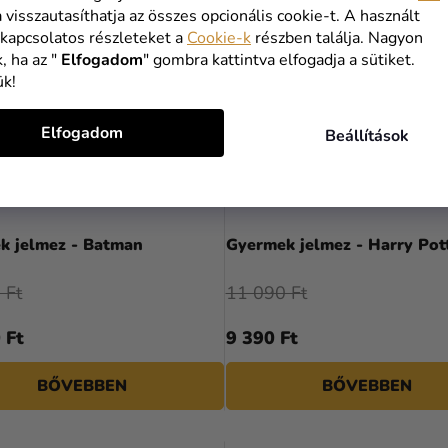
a visszautasíthatja az összes opcionális cookie-t. A használt
 kapcsolatos részleteket a
Cookie-k
részben találja. Nagyon
, ha az "
Elfogadom
" gombra kattintva elfogadja a sütiket.
ük!
Elfogadom
Beállítások
A
termék
k jelmez - Batman
Gyermek jelmez - Harry Pot
átlagos
értékelése
 Ft
11 090 Ft
5-
ből
 Ft
9 390 Ft
4,3
csillag.
BŐVEBBEN
BŐVEBBEN