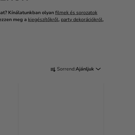
lhat? Kínálatunkban olyan
filmek és sorozatok
dkezzen meg a
kiegészítőkről
,
party dekorációkról
,
T
Sorrend:
Ajánljuk
E
R
M
É
K
E