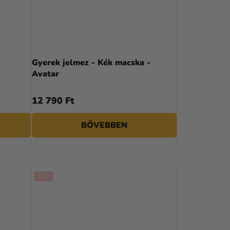
K
R
E
N
Gyerek jelmez - Kék macska -
Avatar
D
E
12 790 Ft
Z
BŐVEBBEN
É
S
E
TOP