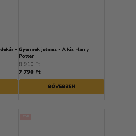
A
termék
dekár -
Gyermek jelmez - A kis Harry
átlagos
Potter
értékelése
8 910 Ft
5-
7 790 Ft
ből
4,1
BŐVEBBEN
csillag.
TOP