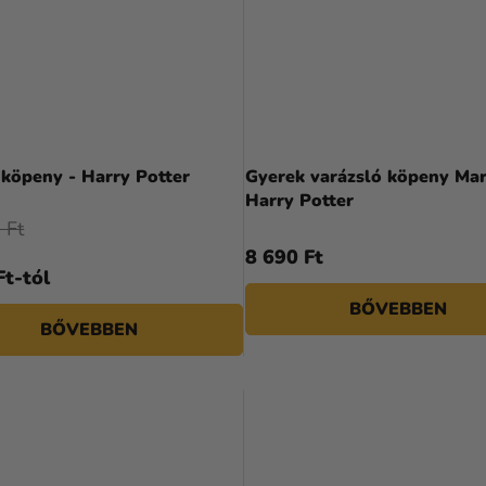
köpeny - Harry Potter
Gyerek varázsló köpeny Mar
Harry Potter
 Ft
8 690 Ft
Ft-tól
BŐVEBBEN
BŐVEBBEN