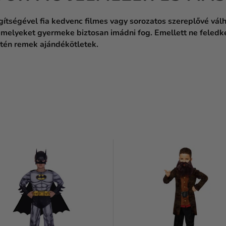
egítségével fia kedvenc filmes vagy sorozatos szereplővé vá
, amelyeket gyermeke biztosan imádni fog. Emellett ne fele
tén remek ajándékötletek.