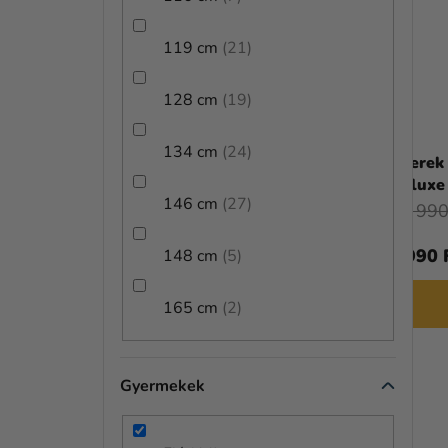
119 cm
21
128 cm
19
134 cm
24
Gyerek jelmez Darth Vader Deluxe
Gyerek 
Deluxe
146 cm
27
17 690 Ft
11 990
14 390 Ft
7 990 
148 cm
5
BŐVEBBEN
165 cm
2
Gyermekek
KIÁRUSÍTÁS