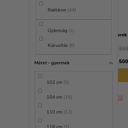
P
K
A
Raktáron
44
E
N
K
E
Újdonság
1
L
Fiú jelmez - Batman
Gyerek 
L
I
Kiárusítás
6
12 320
S
12 790 Ft
11 500
T
Méret - gyermek
BŐVEBBEN
Á
102 cm
5
J
A
104 cm
16
TOP
TOP
110 cm
12
116 cm
7