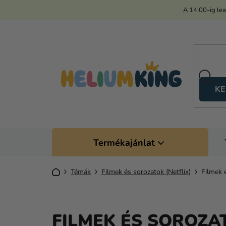
Ugrás
A 14:00-ig le
a
fő
tartalomhoz
KE
Termékajánlat
Kezdőlap
Témák
Filmek és sorozatok (Netflix)
Filmek 
FILMEK ÉS SOROZA