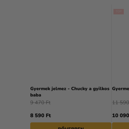
TOP
Gyermek jelmez - Chucky a gyilkos
Gyerme
baba
9 470 Ft
11 590
8 590 Ft
10 090