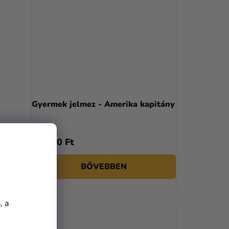
Gyermek jelmez - Amerika kapitány
17 790 Ft
BŐVEBBEN
, a
TOP