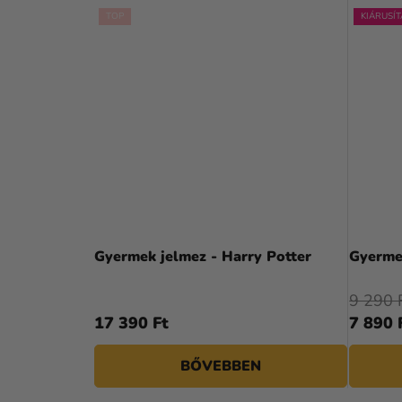
TOP
KIÁRUSÍT
Gyermek jelmez - Harry Potter
Gyermek
9 290 
17 390 Ft
7 890 
BŐVEBBEN