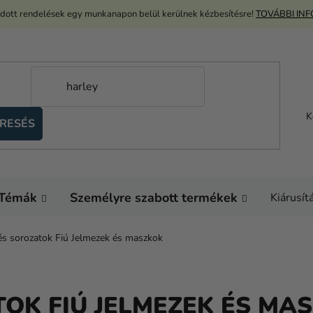
adott rendelések egy munkanapon belül kerülnek kézbesítésre!
TOVÁBBI IN
K
RESÉS
Témák
Személyre szabott termékek
Kiárusít
és sorozatok Fiú Jelmezek és maszkok
TOK FIÚ JELMEZEK ÉS MA