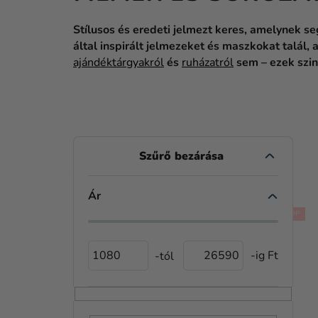
Stílusos és eredeti jelmezt keres, amelynek s
által inspirált jelmezeket és maszkokat talál
ajándéktárgyakról
és
ruházatról
sem – ezek szin
O
L
D
Ár
T
A
TOP
E
L
R
1080
26590
S
M
Ó
É