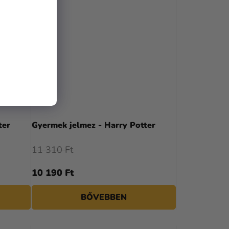
ter
Gyermek jelmez - Harry Potter
11 310 Ft
10 190 Ft
BŐVEBBEN