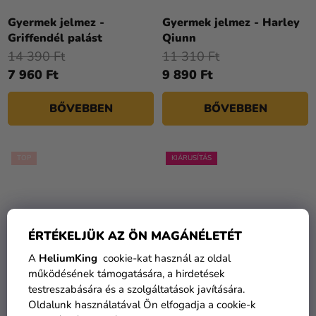
Gyermek jelmez -
Gyermek jelmez - Harley
Griffendél palást
Qiunn
14 390 Ft
11 310 Ft
7 960 Ft
9 890 Ft
BŐVEBBEN
BŐVEBBEN
TOP
KIÁRUSÍTÁS
ÉRTÉKELJÜK AZ ÖN MAGÁNÉLETÉT
A
HeliumKing
cookie-kat használ az oldal
működésének támogatására, a hirdetések
testreszabására és a szolgáltatások javítására.
Oldalunk használatával Ön elfogadja a cookie-k
Gyermek jelmez - Harley
Gyermek jelmez - Marvel