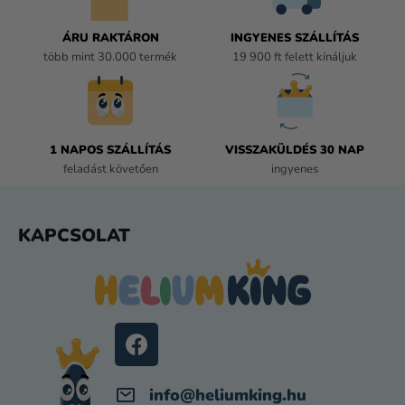
R
Á
ÁRU RAKTÁRON
INGYENES SZÁLLÍTÁS
N
több mint 30.000 termék
19 900 ft felett kínáljuk
Y
Í
T
Á
1 NAPOS SZÁLLÍTÁS
VISSZAKÜLDÉS 30 NAP
S
feladást követően
ingyenes
E
L
E
L
KAPCSOLAT
M
Á
E
B
I
L
É
C
info
@
heliumking.hu