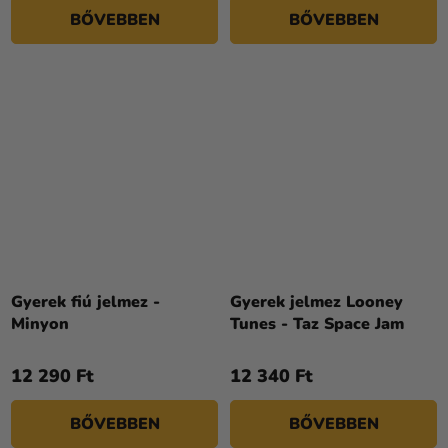
BŐVEBBEN
BŐVEBBEN
Gyerek fiú jelmez -
Gyerek jelmez Looney
Minyon
Tunes - Taz Space Jam
12 290 Ft
12 340 Ft
BŐVEBBEN
BŐVEBBEN