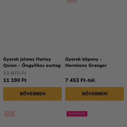
Gyerek jelmez Harley
Gyerek köpeny -
Quinn – Öngyilkos osztag
Hermione Granger
12 870 Ft
11 190 Ft
7 453 Ft-tól
BŐVEBBEN
BŐVEBBEN
TOP
KIÁRUSÍTÁS