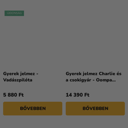
ÚJDONSÁG
Gyerek jelmez -
Gyerek jelmez Charlie és
Vadászpilóta
a csokigyár - Oompa
Loompa
5 880 Ft
14 390 Ft
BŐVEBBEN
BŐVEBBEN