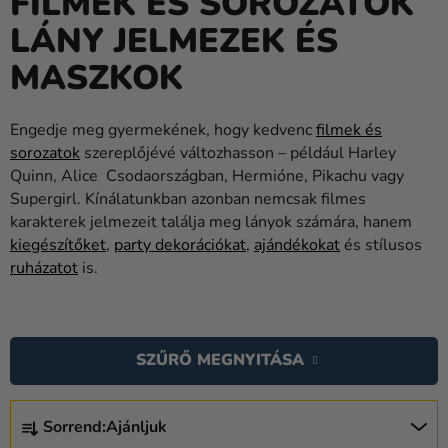
FILMEK ÉS SOROZATOK
Lufik
LÁNY JELMEZEK ÉS
Esküvő
MASZKOK
Party
Engedje meg gyermekének, hogy kedvenc
filmek és
Dekoráció
sorozatok
szereplőjévé változhasson – például Harley
és
Quinn, Alice Csodaországban, Hermióne, Pikachu vagy
kiegészítők
Supergirl. Kínálatunkban azonban nemcsak filmes
Jelmezek
karakterek jelmezeit találja meg lányok számára, hanem
kiegészítőket
,
party dekorációkat
,
ajándékokat
és stílusos
Ruházat
ruházatot
is.
Sütés
T
Újdonság
E
SZŰRŐ MEGNYITÁSA
R
Ajándékok
M
T
Ünnepek
É
Sorrend:
Ajánljuk
E