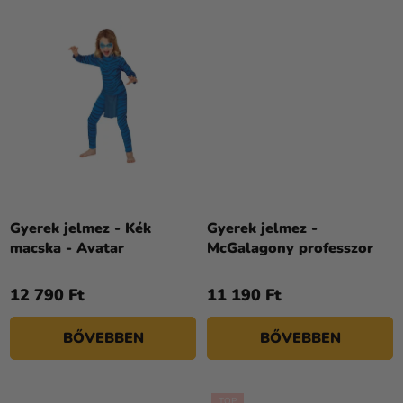
Gyerek jelmez - Kék
Gyerek jelmez -
macska - Avatar
McGalagony professzor
12 790 Ft
11 190 Ft
BŐVEBBEN
BŐVEBBEN
TOP