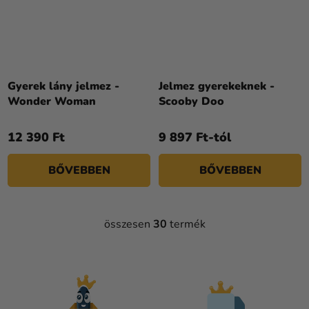
Gyerek lány jelmez -
Jelmez gyerekeknek -
Wonder Woman
Scooby Doo
12 390 Ft
9 897 Ft-tól
BŐVEBBEN
BŐVEBBEN
összesen
30
termék
L
I
S
T
A
I