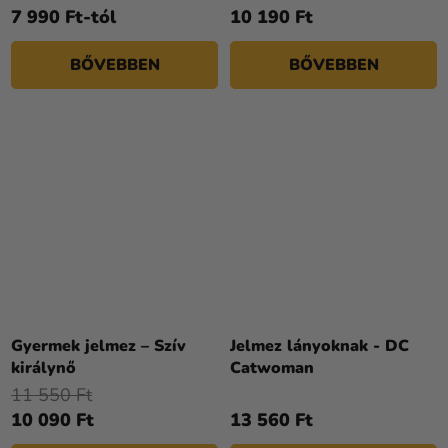
5-
7 990 Ft-tól
10 190 Ft
ből
5,0
BŐVEBBEN
BŐVEBBEN
csillag.
Gyermek jelmez – Szív
Jelmez lányoknak - DC
királynő
Catwoman
11 550 Ft
10 090 Ft
13 560 Ft