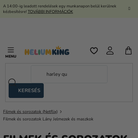
Ugrás
A 14:00-ig leadott rendelések egy munkanapon belül kerülnek
a
kézbesítésre!
TOVÁBBI INFORMÁCIÓK
fő
tartalomhoz
K
KERESÉS
Ollós
sátrak
Filmek és sorozatok (Netflix)
Kanekalon
Filmek és sorozatok Lány Jelmezek és maszkok
Hélium
és