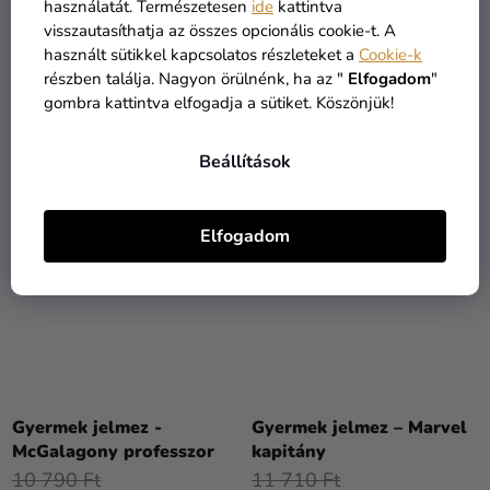
használatát. Természetesen
ide
kattintva
Quinn
kapitány
visszautasíthatja az összes opcionális cookie-t. A
12 910 Ft
15 190 Ft
használt sütikkel kapcsolatos részleteket a
Cookie-k
11 290 Ft
8 090 Ft
részben találja. Nagyon örülnénk, ha az "
Elfogadom
"
gombra kattintva elfogadja a sütiket. Köszönjük!
BŐVEBBEN
BŐVEBBEN
Beállítások
KIÁRUSÍTÁS
Elfogadom
A
termék
Gyermek jelmez -
Gyermek jelmez – Marvel
átlagos
McGalagony professzor
kapitány
értékelése
10 790 Ft
11 710 Ft