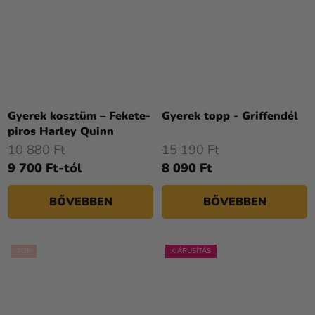
Gyerek kosztüm – Fekete-
Gyerek topp - Griffendél
piros Harley Quinn
10 880 Ft
15 190 Ft
9 700 Ft-tól
8 090 Ft
BŐVEBBEN
BŐVEBBEN
TOP
KIÁRUSÍTÁS