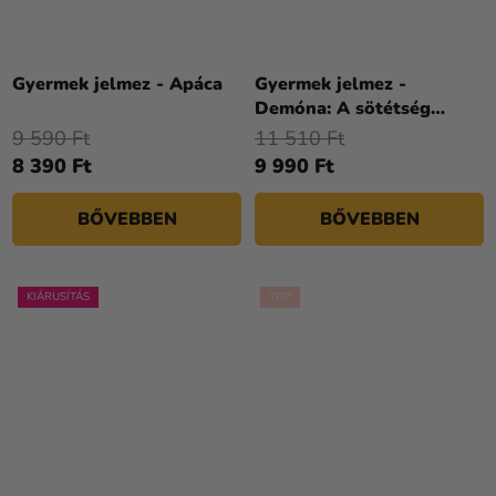
Gyermek jelmez - Apáca
Gyermek jelmez -
Demóna: A sötétség
úrnője
9 590 Ft
11 510 Ft
8 390 Ft
9 990 Ft
BŐVEBBEN
BŐVEBBEN
KIÁRUSÍTÁS
TOP